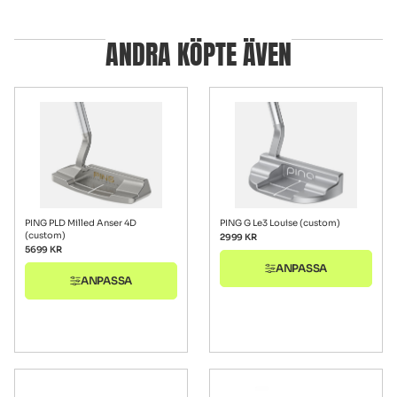
ANDRA KÖPTE ÄVEN
PING PLD Milled Anser 4D
PING G Le3 Louise (custom)
(custom)
2999
KR
5699
KR
ANPASSA
ANPASSA