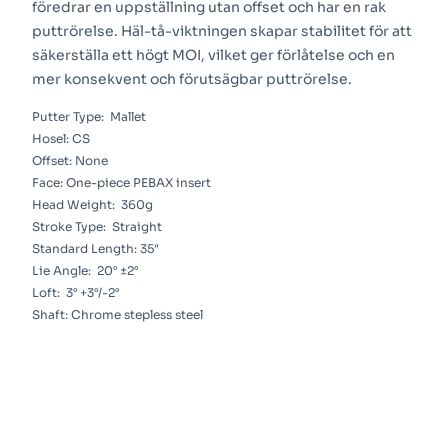
föredrar en uppställning utan offset och har en rak
puttrörelse. Häl-tå-viktningen skapar stabilitet för att
säkerställa ett högt MOI, vilket ger förlåtelse och en
mer konsekvent och förutsägbar puttrörelse.
Putter Type:
Mallet
Hosel:
CS
Offset:
None
Face:
One-piece PEBAX insert
Head Weight:
360g
Stroke Type:
Straight
Standard Length:
35″
Lie Angle:
20° ±2°
Loft:
3° +3°/-2°
Shaft:
Chrome stepless steel