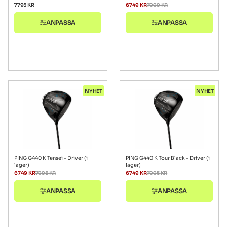
7795
KR
6749
KR
7999
KR
ANPASSA
ANPASSA
NYHET
NYHET
PING G440 K Tensei – Driver (i
PING G440 K Tour Black – Driver (i
lager)
lager)
6749
KR
7995
KR
6749
KR
7995
KR
ANPASSA
ANPASSA