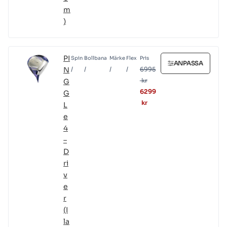
m
)
PI
Spin
Bollbana
Märke
Flex
Pris
ANPASSA
N
/
/
/
/
6995
kr
G
6299
G
kr
L
e
4
–
D
ri
v
e
r
(I
la