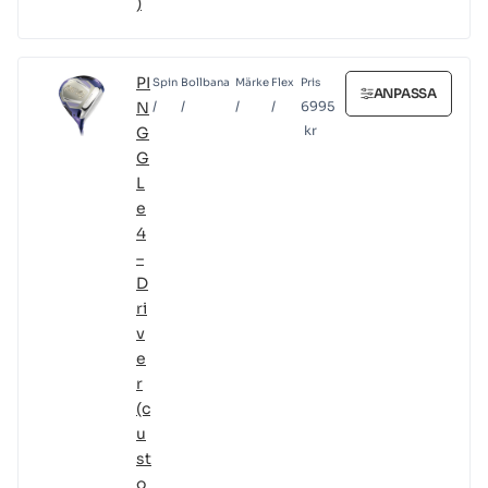
)
PI
Spin
Bollbana
Märke
Flex
Pris
ANPASSA
N
/
/
/
/
6995
kr
G
G
L
e
4
–
D
ri
v
e
r
(c
u
st
o