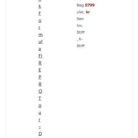
Reg
5799
k
ular,
kr
F
Sen
o
ior,
r
Stiff
m
, X-
ul
Stiff
a
FI
R
E
P
R
O
T
o
u
r
–
D