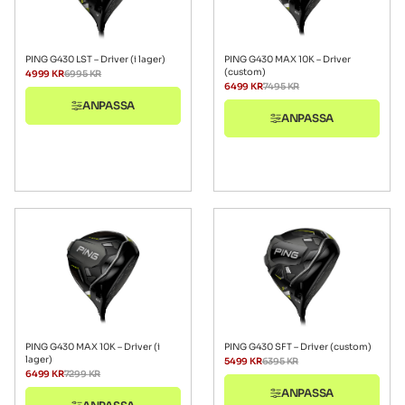
PING G430 LST – Driver (i lager)
PING G430 MAX 10K – Driver
(custom)
4999
KR
6995
KR
6499
KR
7495
KR
ANPASSA
ANPASSA
PING G430 MAX 10K – Driver (i
PING G430 SFT – Driver (custom)
lager)
5499
KR
6395
KR
6499
KR
7299
KR
ANPASSA