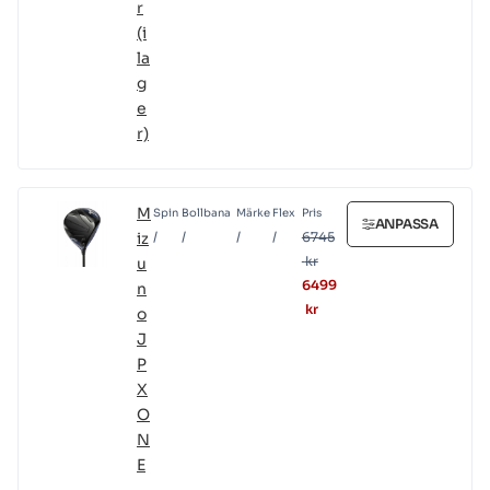
r
(i
la
g
e
r)
M
Spin
Bollbana
Märke
Flex
Pris
ANPASSA
iz
/
/
/
/
6745
kr
u
6499
n
kr
o
J
P
X
O
N
E