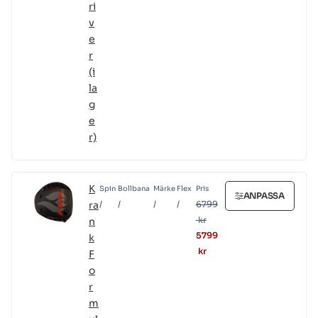
ri
v
e
r
(i
la
g
e
r)
K
Spin
Bollbana
Märke
Flex
Pris
ANPASSA
ra
/
/
/
/
6799
kr
n
5799
k
kr
F
o
r
m