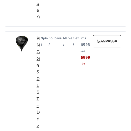
g
e
r)
PI
Spin
Bollbana
Märke
Flex
Pris
ANPASSA
N
/
/
/
/
6995
kr
G
5999
G
kr
4
3
0
L
S
T
–
D
ri
v