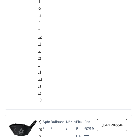
T
o
u
r
–
D
ri
v
e
r
(i
la
g
e
r)
K
Spin
Bollbana
Märke
Flex
Pris
ANPASSA
ra
/
/
/
Fir
6799
m,
kr
n