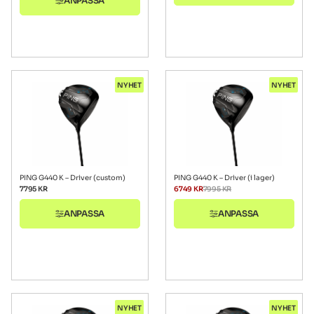
ANPASSA
NYHET
NYHET
PING G440 K – Driver (custom)
PING G440 K – Driver (i lager)
7795
KR
6749
KR
7995
KR
ANPASSA
ANPASSA
NYHET
NYHET