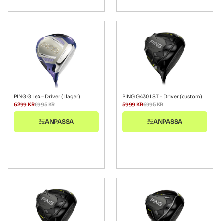
PING G Le4 – Driver (I lager)
PING G430 LST – Driver (custom)
6299
KR
6995
KR
5999
KR
6995
KR
ANPASSA
ANPASSA