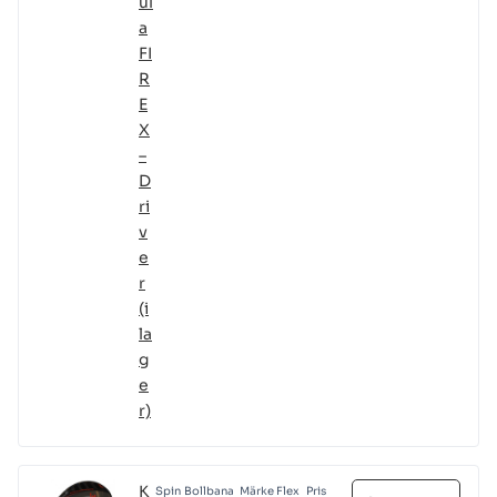
ul
a
FI
R
E
X
–
D
ri
v
e
r
(i
la
g
e
r)
K
Spin
Bollbana
Märke
Flex
Pris