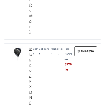
(c
u
st
o
m
)
M
Spin
Bollbana
Märke
Flex
Pris
ANPASSA
iz
/
/
/
/
6799
kr
u
5779
n
kr
o
J
P
X
O
N
E