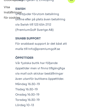
Visa
SWISH
inställningar
Vi erbjuder förutom betalning
för cookies
online eller på plats även betalning
via Swish till 123 654 2112
(PremiumGolf Sverige AB)
SNABB SUPPORT
För snabbast support är det bäst att
maila till info@premiumgolf.se
ÖPPETTIDER
Vår fysiska butik har följande
öppetider men vi finns tillgängliga
via mail och skickar beställningar
även utanför butikens öppettider.
Måndag 16:30-19
Tisdag 16:30-19
Onsdag 16:30-19
Torsdag 16:30-19
Lördag 10-13