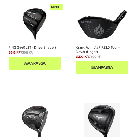
NYHET
PING G440 LST – Driver (i lager)
Krank Formula FIRE LD Tour –
Driver (i lager)
5919
KR
7399
KR
6299
KR
7499
KR
ANPASSA
ANPASSA