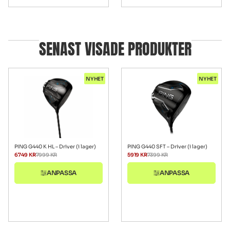
SENAST VISADE PRODUKTER
NYHET
NYHET
PING G440 K HL – Driver (i lager)
PING G440 SFT – Driver (i lager)
6749
KR
7999
KR
5919
KR
7399
KR
ANPASSA
ANPASSA