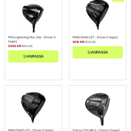
PXG Lightning Max Lite – Driver (i
PING G440 LST – Driver (i lager)
lager)
5919
KR
7399
KR
6999
KR
7599
KR
ANPASSA
ANPASSA
PING G430 LST – Driver (i lager)
Srixon ZX5 MK II – Driver (i lager)