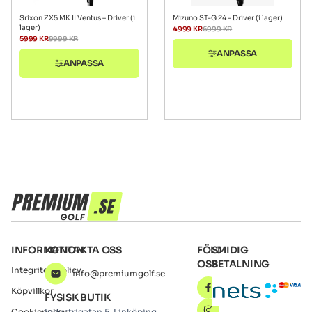
Srixon ZX5 MK II Ventus – Driver (i
Mizuno ST-G 24 – Driver (i lager)
lager)
4999
KR
6999
KR
5999
KR
9999
KR
ANPASSA
ANPASSA
INFORMATION
KONTAKTA OSS
FÖLJ
SMIDIG
OSS
BETALNING
Integritetspolicy
info@premiumgolf.se
Köpvillkor
FYSISK BUTIK
Cookiepolicy
Industrigatan 5, Linköping