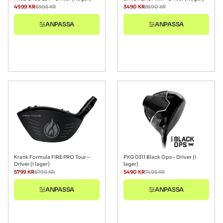
4999
KR
6995
KR
3490
KR
5990
KR
ANPASSA
ANPASSA
Krank Formula FIRE PRO Tour –
PXG 0311 Black Ops – Driver (i
Driver (i lager)
lager)
5799
KR
6799
KR
5490
KR
7495
KR
ANPASSA
ANPASSA