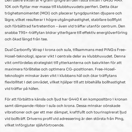
Den bakre vikten är 4 gram tyngre än den fasta vikten i G430 MAX
10K och flyttar mer massa till klubbhuvudets periferi. Detta ökar
tröghetsmomentet (MOI) och placerar tyngdpunkten djupare och
lägre, vilket resulterar i högre utgångshastighet, stabilare bollflykt
och förbättrad fartretention – även vid träffar utanför centrum. Den
snabba T9S+-träffytan bidrar ytterligare till effektiv energiöverföring
och ökad längd från tee.
Dual Carbonfly Wrap i krona och sula, tillsammans med PING:s Free-
Hosel-teknologi, sparar vikt i centrala delar av klubbhuvudet. Denna
vikt omfördelas strategiskt till ytterkanterna och bakvikten för att
maximera förlåtelse och optimera CG-positionen. Free-Hosel-
teknologin minskar även vikt i klubbans häl och ökar träffytans
flexibilitet i det området, vilket hjälper till att bibehålla bollhastighet
vid träffar på hälen.
För att förbättra känsla och ljud har G440 K en kompositbro i kronan
samt dämpande ribbor i sula och krona. Dessa minskar oönskade
vibrationer och ger ett mer dämpat, kraftfullt och tourinspirerat ljud
vid bollträff. Driverns profil vid adressering är den största från Ping,
vilket införgjuter självförtroende.