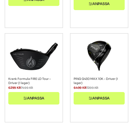
ANPASSA
Krank Formula FIRE LD Tour –
PING G430 MAX 10K – Driver (i
Driver (i lager)
lager)
6299
KR
7499
KR
6499
KR
7299
KR
ANPASSA
ANPASSA