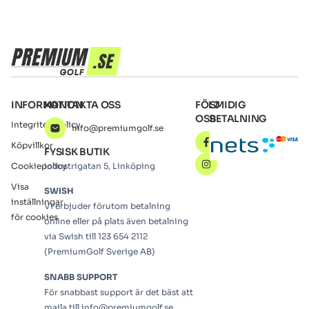
INFORMATION
KONTAKTA OSS
FÖLJ
SMIDIG
OSS
BETALNING
Integritetspolicy
info@premiumgolf.se
Köpvillkor
FYSISK BUTIK
Cookiepolicy
Industrigatan 5, Linköping
Visa
SWISH
inställningar
Vi erbjuder förutom betalning
för cookies
online eller på plats även betalning
via Swish till 123 654 2112
(PremiumGolf Sverige AB)
SNABB SUPPORT
För snabbast support är det bäst att
maila till info@premiumgolf.se