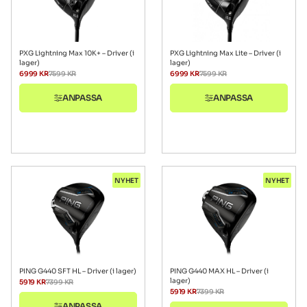
PXG Lightning Max 10K+ – Driver (i
PXG Lightning Max Lite – Driver (i
lager)
lager)
6999
KR
7599
KR
6999
KR
7599
KR
ANPASSA
ANPASSA
NYHET
NYHET
PING G440 SFT HL – Driver (i lager)
PING G440 MAX HL – Driver (i
lager)
5919
KR
7399
KR
5919
KR
7399
KR
ANPASSA