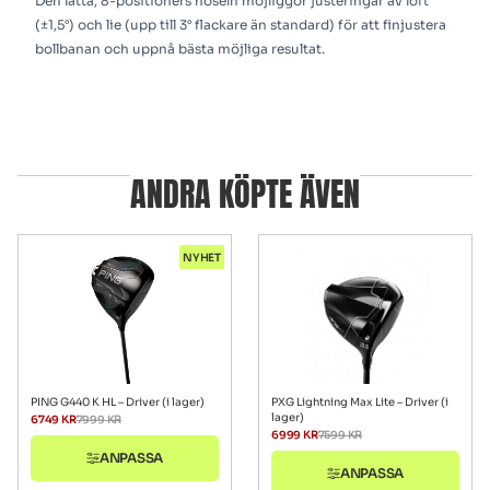
Den lätta, 8-positioners hoseln möjliggör justeringar av loft
(±1,5°) och lie (upp till 3° flackare än standard) för att finjustera
bollbanan och uppnå bästa möjliga resultat.
ANDRA KÖPTE ÄVEN
NYHET
PING G440 K HL – Driver (i lager)
PXG Lightning Max Lite – Driver (i
lager)
6749
KR
7999
KR
6999
KR
7599
KR
ANPASSA
ANPASSA