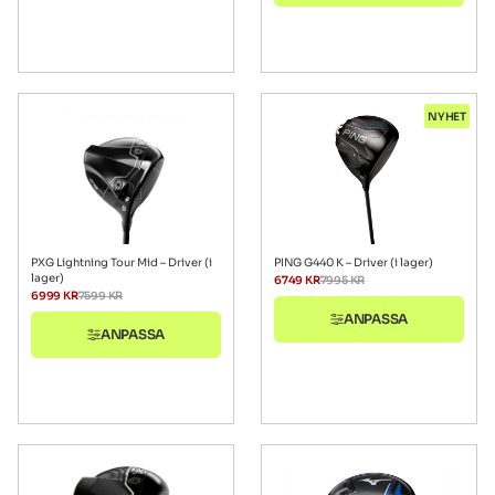
NYHET
PXG Lightning Tour Mid – Driver (i
PING G440 K – Driver (i lager)
lager)
6749
KR
7995
KR
6999
KR
7599
KR
ANPASSA
ANPASSA