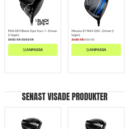
PXG 0311 Black Ops Tour-1 – Driver
Mizuno ST MAX 230 – Driver (i
(i lager)
lager)
5990
KR
–
5999
KR
3499
KR
6195
KR
ANPASSA
ANPASSA
SENAST VISADE PRODUKTER