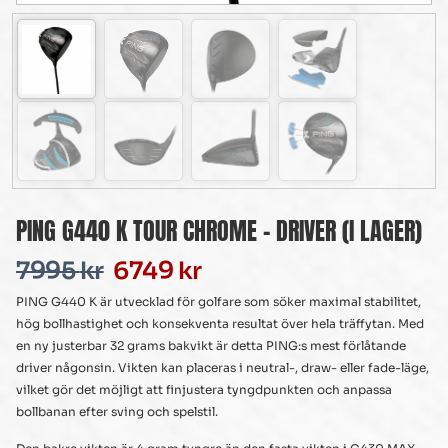
PING G440 K TOUR CHROME – DRIVER (I LAGER)
7995
kr
6749
kr
PING G440 K är utvecklad för golfare som söker maximal stabilitet,
hög bollhastighet och konsekventa resultat över hela träffytan. Med
en ny justerbar 32 grams bakvikt är detta PING:s mest förlåtande
driver någonsin. Vikten kan placeras i neutral-, draw- eller fade-läge,
vilket gör det möjligt att finjustera tyngdpunkten och anpassa
bollbanan efter sving och spelstil.