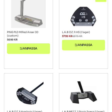
PING PLD Milled Anser 30
L.A.B OZ.1i HS (i lager)
(custom)
5799
KR
6875
KR
5699
KR
ANPASSA
ANPASSA
L.A.B OZ.1i Armlock (i lager)
L.A.B MEZZ.1 Stock Specs (i lager)