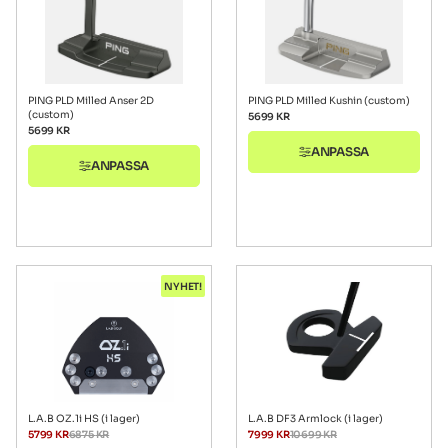
PING PLD Milled Anser 2D
PING PLD Milled Kushin (custom)
(custom)
5699
KR
5699
KR
ANPASSA
ANPASSA
NYHET!
L.A.B OZ.1i HS (i lager)
L.A.B DF3 Armlock (i lager)
5799
KR
6875
KR
7999
KR
10699
KR