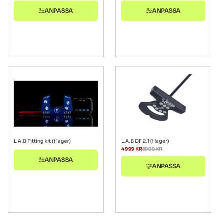
ANPASSA
ANPASSA
L.A.B Fitting kit (i lager)
L.A.B DF 2.1 (i lager)
4999
KR
5999
KR
ANPASSA
ANPASSA