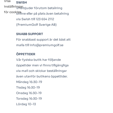
Visa
SWISH
inställningar
Vi erbjuder förutom betalning
för cookies
online eller på plats även betalning
via Swish till 123 654 2112
(PremiumGolf Sverige AB)
SNABB SUPPORT
För snabbast support är det bäst att
maila till info@premiumgolf.se
ÖPPETTIDER
Vår fysiska butik har följande
öppetider men vi finns tillgängliga
via mail och skickar beställningar
även utanför butikens öppettider.
Måndag 16:30-19
Tisdag 16:30-19
Onsdag 16:30-19
Torsdag 16:30-19
Lördag 10-13