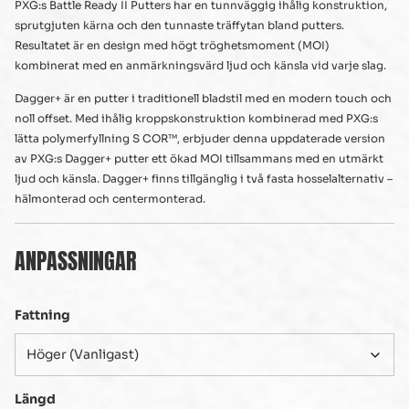
PXG:s Battle Ready II Putters har en tunnväggig ihålig konstruktion,
sprutgjuten kärna och den tunnaste träffytan bland putters.
Resultatet är en design med högt tröghetsmoment (MOI)
kombinerat med en anmärkningsvärd ljud och känsla vid varje slag.
Dagger+ är en putter i traditionell bladstil med en modern touch och
noll offset. Med ihålig kroppskonstruktion kombinerad med PXG:s
lätta polymerfyllning S COR™, erbjuder denna uppdaterade version
av PXG:s Dagger+ putter ett ökad MOI tillsammans med en utmärkt
ljud och känsla. Dagger+ finns tillgänglig i två fasta hosselalternativ –
hälmonterad och centermonterad.
ANPASSNINGAR
Fattning
Längd