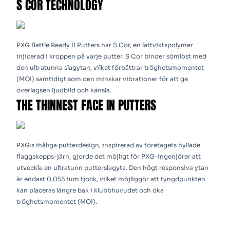
S COR TECHNOLOGY
PXG Battle Ready II Putters har S Cor, en lättviktspolymer
injicerad i kroppen på varje putter. S Cor binder sömlöst med
den ultratunna slagytan, vilket förbättrar tröghetsmomentet
(MOI) samtidigt som den minskar vibrationer för att ge
överlägsen ljudbild och känsla.
THE THINNEST FACE IN PUTTERS
PXG:s ihåliga putterdesign, inspirerad av företagets hyllade
flaggskepps-järn, gjorde det möjligt för PXG-ingenjörer att
utveckla en ultratunn putterslagyta. Den högt responsiva ytan
är endast 0,055 tum tjock, vilket möjliggör att tyngdpunkten
kan placeras längre bak i klubbhuvudet och öka
tröghetsmomentet (MOI).