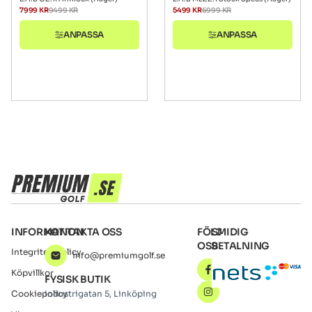
7999
KR
9499
KR
5499
KR
6999
KR
ANPASSA
ANPASSA
INFORMATION
KONTAKTA OSS
FÖLJ
SMIDIG
OSS
BETALNING
Integritetspolicy
info@premiumgolf.se
Köpvillkor
FYSISK BUTIK
Cookiepolicy
Industrigatan 5, Linköping