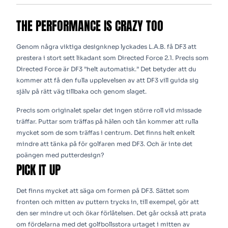
THE PERFORMANCE IS CRAZY TOO
Genom några viktiga designknep lyckades L.A.B. få DF3 att
prestera i stort sett likadant som Directed Force 2.1. Precis som
Directed Force är DF3 ”helt automatisk.” Det betyder att du
kommer att få den fulla upplevelsen av att DF3 vill guida sig
själv på rätt väg tillbaka och genom slaget.
Precis som originalet spelar det ingen större roll vid missade
träffar. Puttar som träffas på hälen och tån kommer att rulla
mycket som de som träffas i centrum. Det finns helt enkelt
mindre att tänka på för golfaren med DF3. Och är inte det
poängen med putterdesign?
PICK IT UP
Det finns mycket att säga om formen på DF3. Sättet som
fronten och mitten av puttern trycks in, till exempel, gör att
den ser mindre ut och ökar förlåtelsen. Det går också att prata
om fördelarna med det golfbollsstora urtaget i mitten av