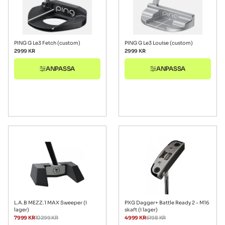
PING G Le3 Fetch (custom)
PING G Le3 Louise (custom)
2999
KR
2999
KR
ANPASSA
ANPASSA
L.A.B MEZZ.1 MAX Sweeper (i
PXG Dagger+ Battle Ready 2 – M16
lager)
skaft (i lager)
7999
KR
10299
KR
4999
KR
6198
KR