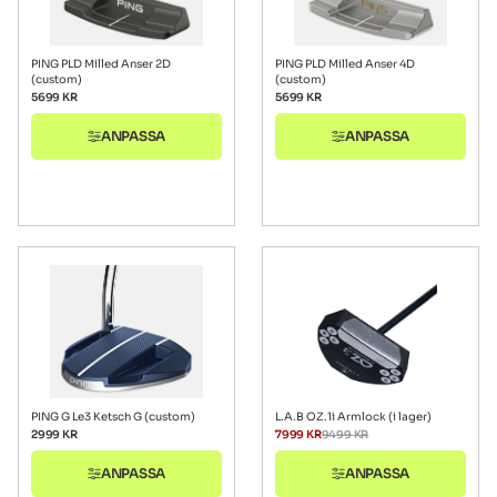
PING PLD Milled Anser 2D
PING PLD Milled Anser 4D
(custom)
(custom)
5699
KR
5699
KR
ANPASSA
ANPASSA
PING G Le3 Ketsch G (custom)
L.A.B OZ.1i Armlock (i lager)
2999
KR
7999
KR
9499
KR
ANPASSA
ANPASSA