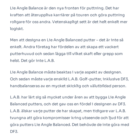
Lie Angle Balance är den nya fronten för puttning. Det har
kraften att återuppliva karriärer på touren och göra puttning
roligare för oss andra. Vetenskapligt sett är det helt enkelt mer
logiskt.
Men att designa en Lie Angle Balanced putter – det är inte så
enkelt. Andra företag har fördelen av att skapa ett vackert
putterhuvud och sedan lägga till vilket skaft eller grepp som
helst. Det gör inte L.A.B.
Lie Angle Balance måste beaktas i varje aspekt av designen.
Och sedan måste varje enskild L.A.B. Golf-putter, inklusive DF3,
handbalanseras av en mycket skicklig och välutbildad person.
L.A.B. har lärt sig så mycket under åren av att bygga Lie Angle
Balanced putters, och det gav oss en fördel i designen av DF3.
L.A.B. älskar varje putter de har skapat, men tidigare var L.A.B.
tvungna att göra kompromisser kring utseende och ljud för att
göra putters Lie Angle Balanced. Det behövde de inte göra med
DF3.