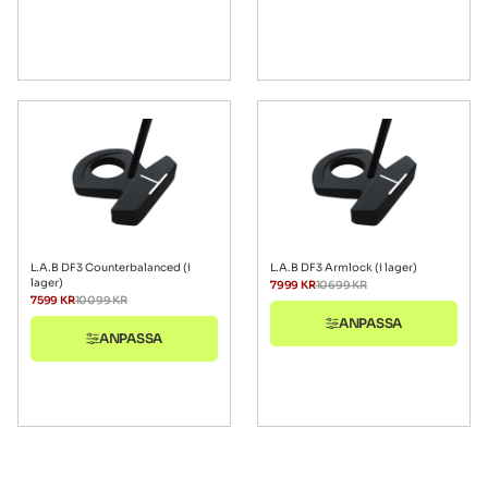
L.A.B DF3 Counterbalanced (i
L.A.B DF3 Armlock (i lager)
lager)
7999
KR
10699
KR
7599
KR
10099
KR
ANPASSA
ANPASSA