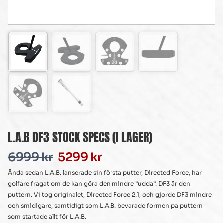
L.A.B DF3 STOCK SPECS (I LAGER)
6999
kr
5299
kr
Ända sedan L.A.B. lanserade sin första putter, Directed Force, har
golfare frågat om de kan göra den mindre ”udda”. DF3 är den
puttern. Vi tog originalet, Directed Force 2.1, och gjorde DF3 mindre
och smidigare, samtidigt som L.A.B. bevarade formen på puttern
som startade allt för L.A.B.