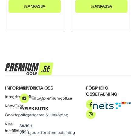
ANPASSA
ANPASSA
INFORMATION
KONTAKTA OSS
FÖLJ
SMIDIG
OSS
BETALNING
Integritetspolicy
info@premiumgolf.se
Köpvillkor
FYSISK BUTIK
Cookiepolicy
Industrigatan 5, Linköping
Visa
SWISH
inställningar
Vi erbjuder förutom betalning