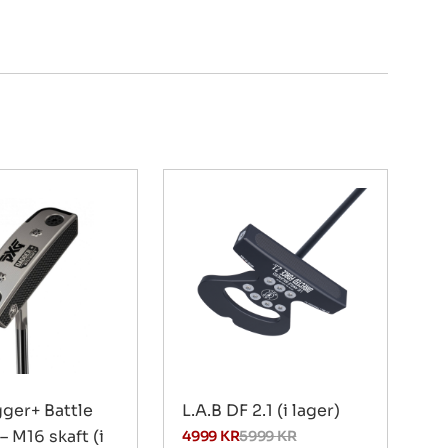
ger+ Battle
L.A.B DF 2.1 (i lager)
– M16 skaft (i
4999
KR
5999
KR