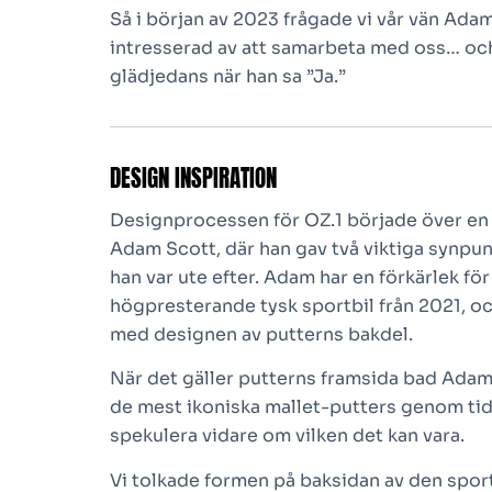
Så i början av 2023 frågade vi vår vän Ada
intresserad av att samarbeta med oss… och 
glädjedans när han sa ”Ja.”
DESIGN INSPIRATION
Designprocessen för OZ.1 började över en
Adam Scott, där han gav två viktiga synpu
han var ute efter. Adam har en förkärlek fö
högpresterande tysk sportbil från 2021, oc
med designen av putterns bakdel.
När det gäller putterns framsida bad Adam
de mest ikoniska mallet-putters genom tide
spekulera vidare om vilken det kan vara.
Vi tolkade formen på baksidan av den spor