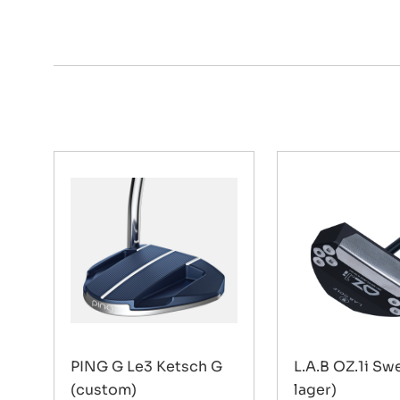
PING G Le3 Ketsch G
L.A.B OZ.1i Sw
(custom)
lager)