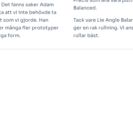
Precis som alla våra putt
. Det fanns saker Adam
Balanced.
ta att vi inte behövde ta
t som vi gjorde. Han
Tack vare Lie Angle Bala
er många fler prototyper
ger en rak rullning. Vi a
iga form.
rullar bäst.