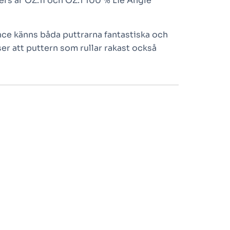
ers är OZ.1i och OZ.1 100 % Lie Angle
nce känns båda puttrarna fantastiska och
nser att puttern som rullar rakast också