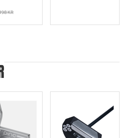
198
KR
R