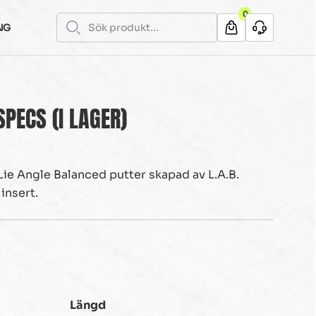
0
NG
SPECS (I LAGER)
 Lie Angle Balanced putter skapad av L.A.B.
insert.
Längd