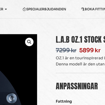
ER
SPECIALERBJUDANDEN
BOKA FITTI
L.A.B OZ.1 STOCK 
7299
kr
5899
kr
OZ.1 är en tourinspirerad
Denna modell är den utan 
ANPASSNINGAR
Fattning