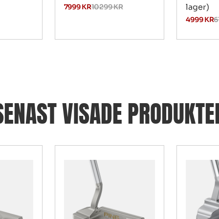
lager)
7999
KR
10299
KR
4999
KR
6
SENAST VISADE PRODUKTE