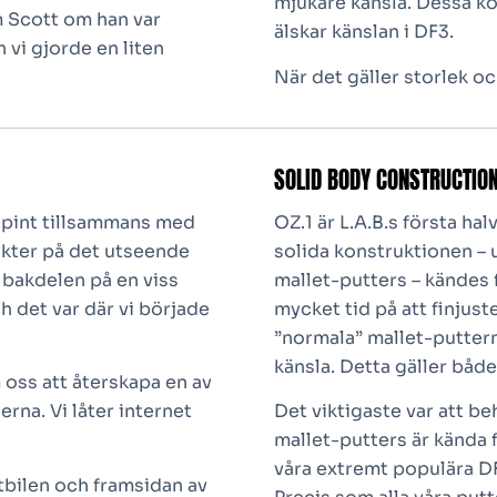
mjukare känsla. Dessa k
m Scott om han var
älskar känslan i DF3.
vi gjorde en liten
När det gäller storlek oc
SOLID BODY CONSTRUCTIO
 pint tillsammans med
OZ.1 är L.A.B.s första h
nkter på det utseende
solida konstruktionen – u
r bakdelen på en viss
mallet-putters – kändes f
h det var där vi började
mycket tid på att finjust
”normala” mallet-puttern
känsla. Detta gäller både
 oss att återskapa en av
rna. Vi låter internet
Det viktigaste var att b
mallet-putters är kända f
våra extremt populära DF
tbilen och framsidan av