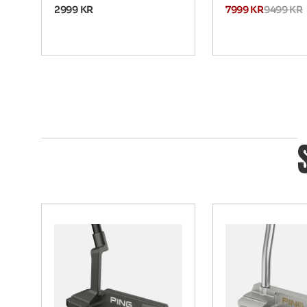
2999
KR
7999
KR
9499
KR