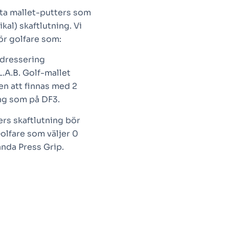
ta mallet-putters som
kal) skaftlutning. Vi
för golfare som:
 adressering
L.A.B. Golf-mallet
n att finnas med 2
ing som på DF3.
ers skaftlutning bör
olfare som väljer 0
ända Press Grip.