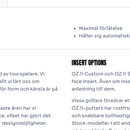
Maximal förlåtelse
Håller sig automatisk
INSERT OPTIONS
d av tourspelare. Vi
OZ.1i Custom och OZ.1i 
llt vi lärt oss om
face insert. Även om inse
för form och känsla är på
anledning till dem.
Vissa golfare föredrar ett
aste åren har vi
OZ.1i-putters har rostfri
e, vilket har gjort det
och snabbare bollhastig
er designmöjligheter.
Stock-modeller i ett end