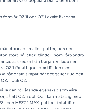
ommer att vara populära bland dem som
h form är OZ.1i och OZ.1 exakt likadana.
N
alvmåneformade mallet-putter, och den
tan stora hål eller ”tänder” som våra andra
antastisk redan från början. Vi lade ner
era OZ.1 för att göra den till den mest
 vi någonsin skapat när det gäller ljud och
 OZ.1i och OZ.1.
ehålla den förlåtande egenskap som våra
ör, så att OZ.1i och OZ.1 kan mäta sig med
3- och MEZZ.1 MAX-putters i stabilitet.