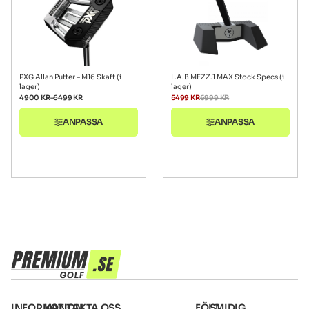
PXG Allan Putter – M16 Skaft (i
L.A.B MEZZ.1 MAX Stock Specs (i
lager)
lager)
4900
KR
–
6499
KR
5499
KR
6999
KR
ANPASSA
ANPASSA
INFORMATION
KONTAKTA OSS
FÖLJ
SMIDIG