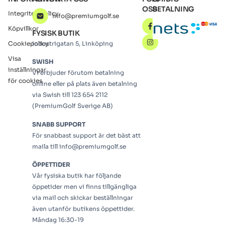
OSS
BETALNING
Integritetspolicy
info@premiumgolf.se
Köpvillkor
FYSISK BUTIK
Cookiepolicy
Industrigatan 5, Linköping
Visa
SWISH
inställningar
Vi erbjuder förutom betalning
för cookies
online eller på plats även betalning
via Swish till 123 654 2112
(PremiumGolf Sverige AB)
SNABB SUPPORT
För snabbast support är det bäst att
maila till info@premiumgolf.se
ÖPPETTIDER
Vår fysiska butik har följande
öppetider men vi finns tillgängliga
via mail och skickar beställningar
även utanför butikens öppettider.
Måndag 16:30-19