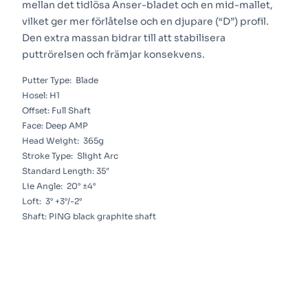
mellan det tidlösa Anser-bladet och en mid-mallet,
vilket ger mer förlåtelse och en djupare (“D”) profil.
Den extra massan bidrar till att stabilisera
puttrörelsen och främjar konsekvens.
Putter Type:
Blade
Hosel:
H1
Offset:
Full Shaft
Face:
Deep AMP
Head Weight:
365g
Stroke Type:
Slight Arc
Standard Length:
35″
Lie Angle:
20° ±4°
Loft:
3° +3°/-2°
Shaft:
PING black graphite shaft