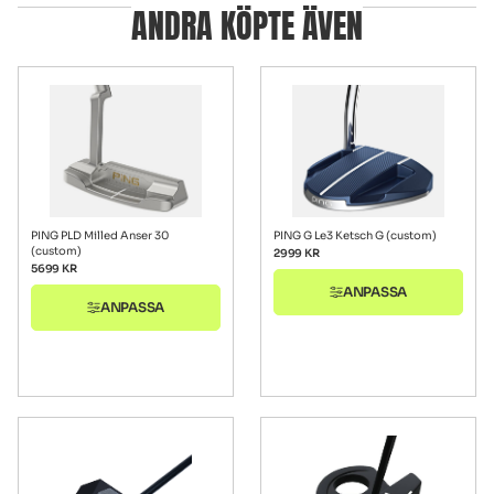
ANDRA KÖPTE ÄVEN
PING PLD Milled Anser 30
PING G Le3 Ketsch G (custom)
(custom)
2999
KR
5699
KR
ANPASSA
ANPASSA