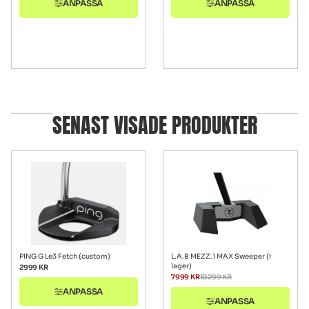
ANPASSA
ANPASSA
SENAST VISADE PRODUKTER
PING G Le3 Fetch (custom)
L.A.B MEZZ.1 MAX Sweeper (i
lager)
2999
KR
7999
KR
10299
KR
ANPASSA
ANPASSA