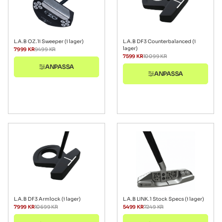
L.A.B OZ.1i Sweeper (i lager)
L.A.B DF3 Counterbalanced (i
lager)
7999
KR
9499
KR
7599
KR
10099
KR
ANPASSA
ANPASSA
L.A.B DF3 Armlock (i lager)
L.A.B LINK.1 Stock Specs (i lager)
7999
KR
10699
KR
5499
KR
7249
KR