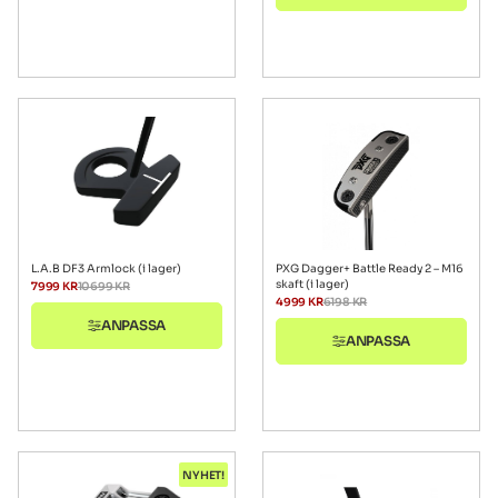
L.A.B DF3 Armlock (i lager)
PXG Dagger+ Battle Ready 2 – M16
skaft (i lager)
7999
KR
10699
KR
4999
KR
6198
KR
ANPASSA
ANPASSA
NYHET!