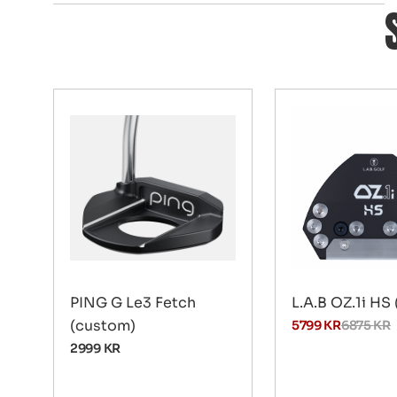
PING G Le3 Fetch
L.A.B OZ.1i HS 
(custom)
5799
KR
6875
KR
2999
KR