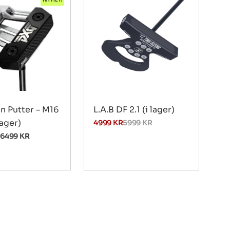
n Putter – M16
L.A.B DF 2.1 (i lager)
lager)
4999
KR
5999
KR
–
6499
KR