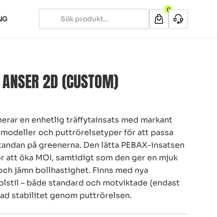
0
NG
 ANSER 2D (CUSTOM)
erar en enhetlig träffytainsats med markant
a modeller och puttrörelsetyper för att passa
standan på greenerna. Den lätta PEBAX-insatsen
ör att öka MOI, samtidigt som den ger en mjuk
 och jämn bollhastighet. Finns med nya
olstil – både standard och motviktade (endast
ad stabilitet genom puttrörelsen.