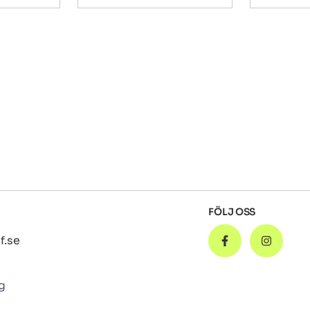
FÖLJ OSS
f.se
g