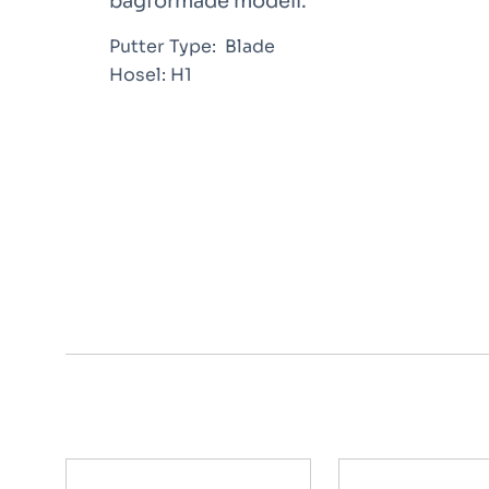
bågformade modell.
Putter Type:
Blade
Hosel:
H1