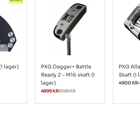
(i lager)
PXG Dagger+ Battle
PXG Alla
Ready 2 – M16 skaft (i
Skaft (i 
lager)
4900
KR
4999
KR
6198
KR