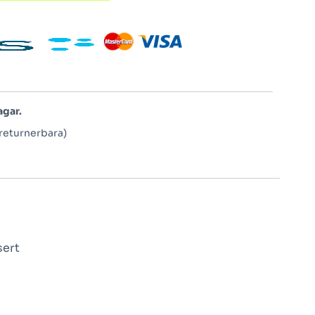
agar.
returnerbara)
sert