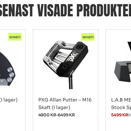
SENAST VISADE PRODUKTE
NYHET!
NYHET!
(i lager)
PXG Allan Putter – M16
L.A.B M
Skaft (i lager)
Stock Sp
4900
KR
–
6499
KR
5499
KR
6