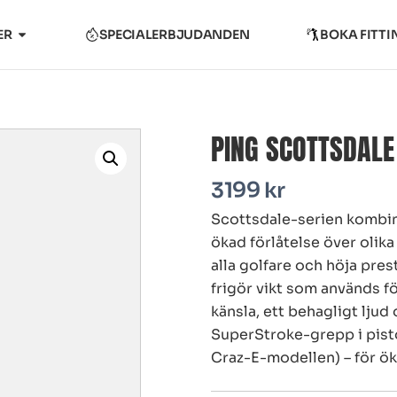
ER
SPECIALERBJUDANDEN
BOKA FITTI
PING SCOTTSDALE
3199
kr
Scottsdale-serien kombin
ökad förlåtelse över olik
alla golfare och höja pre
frigör vikt som används f
känsla, ett behagligt ljud
SuperStroke-grepp i pist
Craz-E-modellen) – för ök