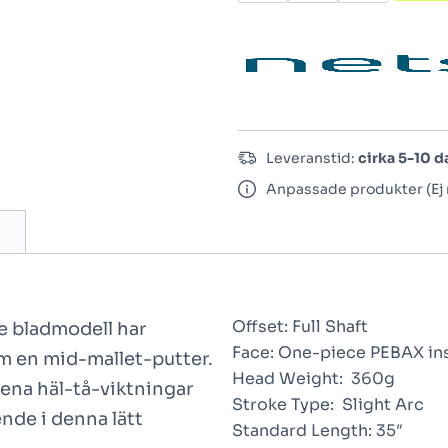
Leveranstid:
cirka 5-10 d
Anpassade produkter (Ej 
Offset:
Full Shaft
e bladmodell har
Face:
One-piece PEBAX in
om en mid-mallet-putter.
Head Weight:
360g
rena häl-tå-viktningar
Stroke Type:
Slight Arc
ende i denna lätt
Standard Length:
35″