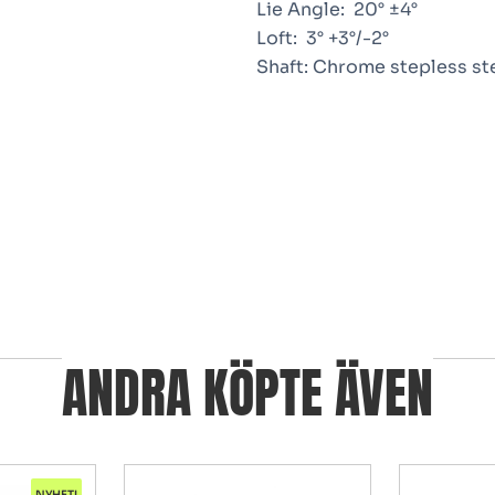
Lie Angle:
20° ±4°
Loft:
3° +3°/-2°
Shaft:
Chrome stepless st
ANDRA KÖPTE ÄVEN
NYHET!