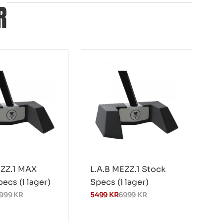
R
EZZ.1 MAX
L.A.B MEZZ.1 Stock
ecs (i lager)
Specs (i lager)
999
KR
5499
KR
6999
KR