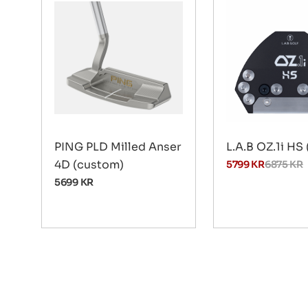
PING PLD Milled Anser
L.A.B OZ.1i HS 
4D (custom)
5799
KR
6875
KR
5699
KR