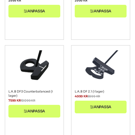
2999
KR
2999
KR
ANPASSA
ANPASSA
L.A.B DF3 Counterbalanced (i
L.A.B DF 2.1 (i lager)
lager)
4999
KR
5999
KR
7599
KR
10099
KR
ANPASSA
ANPASSA