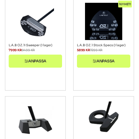
NYHET!
L.A.B OZ.1i Sweeper (i lager)
L.A.B OZ.1 Stock Specs (i lager)
7999
KR
9499
KR
5899
KR
7299
KR
ANPASSA
ANPASSA