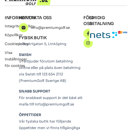
INFORMATION
KONTAKTA OSS
FÖLJ
SMIDIG
OSS
BETALNING
Integritetspolicy
info@premiumgolf.se
Köpvillkor
FYSISK BUTIK
Cookiepolicy
Industrigatan 5, Linköping
Visa
SWISH
inställningar
Vi erbjuder förutom betalning
för cookies
online eller på plats även betalning
via Swish till 123 654 2112
(PremiumGolf Sverige AB)
SNABB SUPPORT
För snabbast support är det bäst att
maila till info@premiumgolf.se
ÖPPETTIDER
Vår fysiska butik har följande
öppetider men vi finns tillgängliga