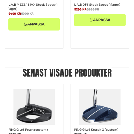
L.A.B MEZZ.1 MAX Stock Specs (i
L.A.B DF3 Stock Specs (i lager)
lager)
5299
KR
6999
KR
5499
KR
6999
KR
ANPASSA
ANPASSA
SENAST VISADE PRODUKTER
PING G Le3 Fetch (custom)
PING G Le3 Ketsch G (custom)