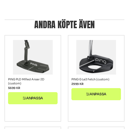
ANDRA KÖPTE ÄVEN
PING PLD Milled Anser 2D
PING G Le3 Fetch (custom)
(custom)
2999
KR
5699
KR
ANPASSA
ANPASSA