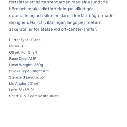
fortsätter att sätta standarden med sina rundade
hörn och mjuka viktfördelningar, vilket gör
uppställning och sikte enklare i den lätt bågformade
designen. Häl-tå-viktningen längs perimetern
säkerställer förlåtelse vid off-center-träffar.
Putter Type:
Blade
Hosel:
H1
Offset:
Full Shaft
Face:
Deep AMP
Head Weight:
350g
Stroke Type:
Slight Arc
Standard Length:
35″
Lie Angle:
20° ±4°
Loft:
3° +3°/-2°
Shaft:
PING composite shaft