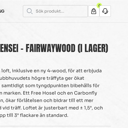
0
NG
ENSEI – FAIRWAYWOOD (I LAGER)
loft, inklusive en ny 4-wood, för att erbjuda
lubbhuvudets högre träffyta ger ökat
g samtidigt som tyngdpunkten bibehålls för
 marken. Ett Free Hosel och en Carbonfly
 ökar förlåtelsen och bidrar till ett mer
vid träff. Loftet är justerbart med ± 1,5°, och
pp till 3° flackare än standard.