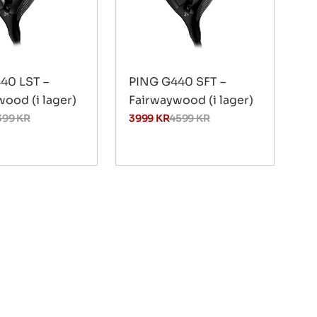
40 LST –
PING G440 SFT –
ood (i lager)
Fairwaywood (i lager)
399
KR
3999
KR
4599
KR