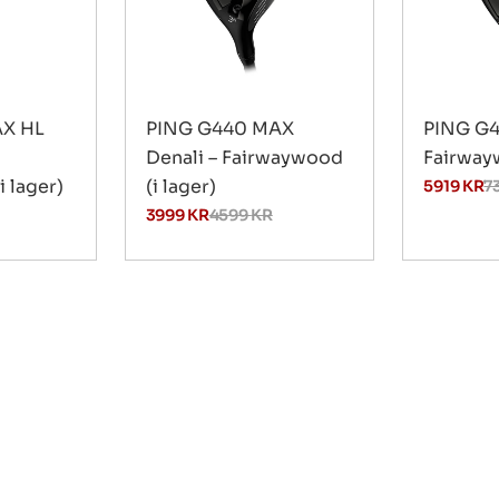
AX HL
PING G440 MAX
PING G4
Denali – Fairwaywood
Fairwayw
 lager)
(i lager)
5919
KR
7
3999
KR
4599
KR