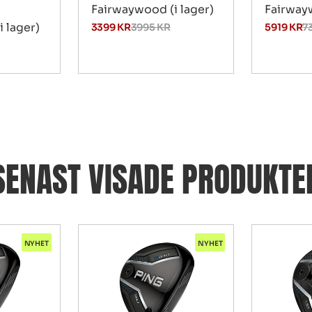
Fairwaywood (i lager)
Fairwayw
 lager)
3399
KR
3995
KR
5919
KR
7
SENAST VISADE PRODUKTE
NYHET
NYHET