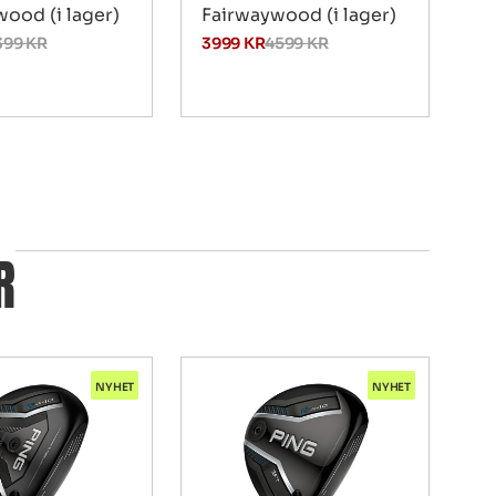
ood (i lager)
Fairwaywood (i lager)
399
KR
3999
KR
4599
KR
R
NYHET
NYHET