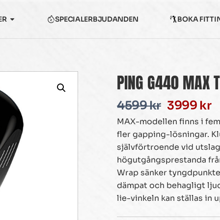
ER
SPECIALERBJUDANDEN
BOKA FITTI
PING G440 MAX T
4599
kr
3999
kr
MAX-modellen finns i fem 
fler gapping-lösningar. K
självförtroende vid utsla
högutgångsprestanda från
Wrap sänker tyngdpunkten,
dämpat och behagligt ljud 
lie-vinkeln kan ställas in u