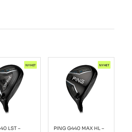
NYHET
NYHET
40 LST –
PING G440 MAX HL –