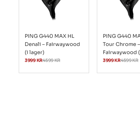
PING G440 MAX HL
PING G440 M
Denali – Fairwaywood
Tour Chrome –
(i lager)
Fairwaywood (i
3999
KR
4599
KR
3999
KR
4599
KR