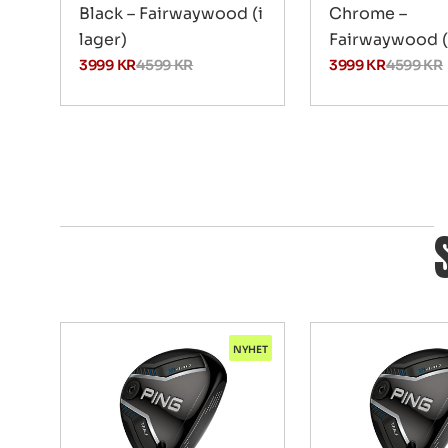
Black – Fairwaywood (i
Chrome –
lager)
Fairwaywood (i
3999
KR
4599
KR
3999
KR
4599
KR
NYHET