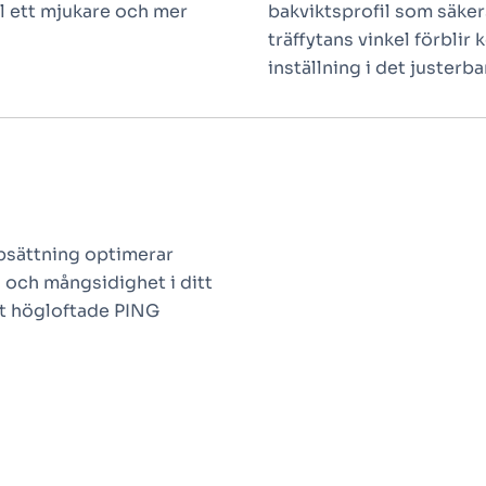
ll ett mjukare och mer
bakviktsprofil som säkers
träffytans vinkel förblir 
inställning i det justerba
ppsättning optimerar
 och mångsidighet i ditt
att högloftade PING