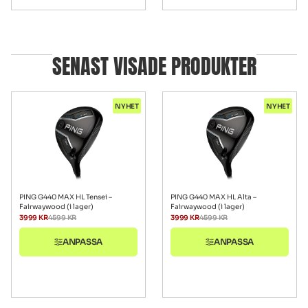
SENAST VISADE PRODUKTER
NYHET
NYHET
PING G440 MAX HL Tensei –
PING G440 MAX HL Alta –
Fairwaywood (i lager)
Fairwaywood (i lager)
3999
KR
4599
KR
3999
KR
4599
KR
ANPASSA
ANPASSA