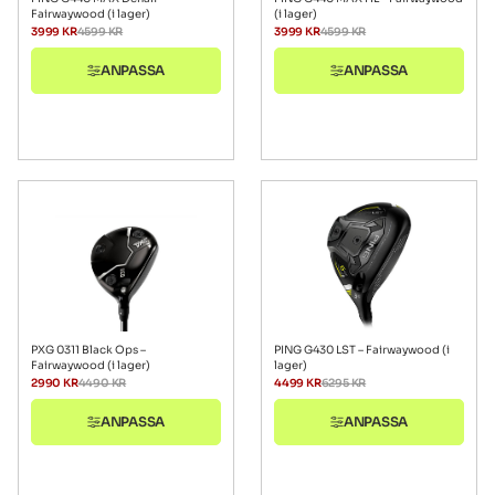
Fairwaywood (i lager)
(i lager)
3999
KR
4599
KR
3999
KR
4599
KR
ANPASSA
ANPASSA
PXG 0311 Black Ops –
PING G430 LST – Fairwaywood (i
Fairwaywood (i lager)
lager)
2990
KR
4490
KR
4499
KR
6295
KR
ANPASSA
ANPASSA