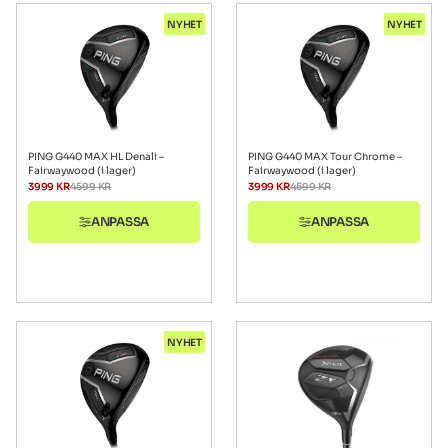
NYHET
NYHET
PING G440 MAX HL Denali –
PING G440 MAX Tour Chrome –
Fairwaywood (i lager)
Fairwaywood (i lager)
3999
KR
4599
KR
3999
KR
4599
KR
ANPASSA
ANPASSA
NYHET