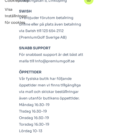
Cookiepolicy
Industrigatan 5, Linköping
Visa
SWISH
inställningar
Vi erbjuder förutom betalning
för cookies
online eller på plats även betalning
via Swish till 123 654 2112
(PremiumGolf Sverige AB)
SNABB SUPPORT
För snabbast support är det bäst att
maila till info@premiumgolf.se
ÖPPETTIDER
Vår fysiska butik har följande
öppetider men vi finns tillgängliga
via mail och skickar beställningar
även utanför butikens öppettider.
Måndag 16:30-19
Tisdag 16:30-19
Onsdag 16:30-19
Torsdag 16:30-19
Lördag 10-13