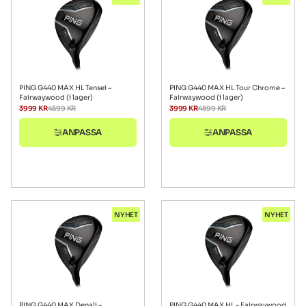
PING G440 MAX HL Tensei –
PING G440 MAX HL Tour Chrome –
Fairwaywood (i lager)
Fairwaywood (i lager)
3999
KR
4599
KR
3999
KR
4599
KR
ANPASSA
ANPASSA
NYHET
NYHET
PING G440 MAX Denali –
PING G440 MAX HL – Fairwaywood