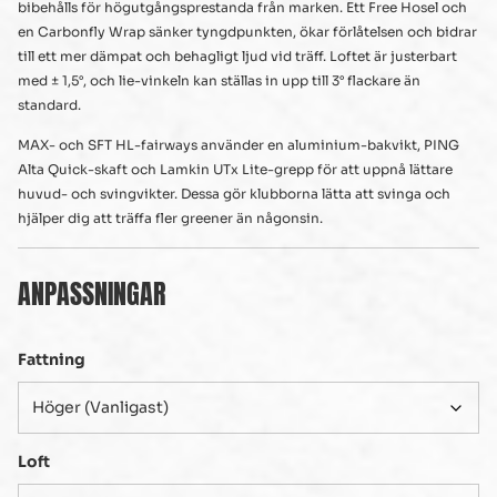
bibehålls för högutgångsprestanda från marken. Ett Free Hosel och
en Carbonfly Wrap sänker tyngdpunkten, ökar förlåtelsen och bidrar
till ett mer dämpat och behagligt ljud vid träff. Loftet är justerbart
med ± 1,5°, och lie-vinkeln kan ställas in upp till 3° flackare än
standard.
MAX- och SFT HL-fairways använder en aluminium-bakvikt, PING
Alta Quick-skaft och Lamkin UTx Lite-grepp för att uppnå lättare
huvud- och svingvikter. Dessa gör klubborna lätta att svinga och
hjälper dig att träffa fler greener än någonsin.
ANPASSNINGAR
Fattning
Loft