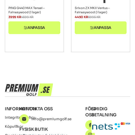
PING G440 MAX Tensei –
Srixon ZX MKII Ventus –
Fairwaywood (i lager)
Fairwaywood (i lager)
3999
KR
4599
KR
4490
KR
6995
KR
ANPASSA
ANPASSA
INFORMATION
KONTAKTA OSS
FÖLJ
SMIDIG
OSS
BETALNING
Integritetspolicy
info@premiumgolf.se
Köpvillkor
FYSISK BUTIK