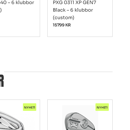
40 – 6 klubbor
PXG 0311 XP GEN7
)
Black – 6 klubbor
(custom)
15799
KR
R
NYHET!
NYHET!