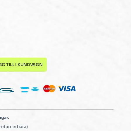
GG TILL I KUNDVAGN
agar.
returnerbara)