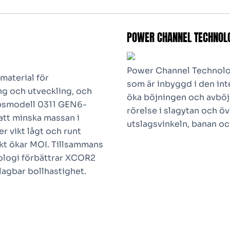
POWER CHANNEL TECHNOL
Power Channel Technolo
aterial för
som är inbyggd i den int
ing och utveckling, och
öka böjningen och avböj
ppsmodell 0311 GEN6-
rörelse i slagytan och öv
 att minska massan i
utslagsvinkeln, banan oc
er vikt lågt och runt
skt ökar MOI. Tillsammans
nologi förbättrar XCOR2
slagbar bollhastighet.