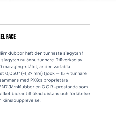
EL FACE
järnklubbor haft den tunnaste slagytan i
slagytan nu ännu tunnare. Tillverkad av
 maraging-stålet, är den variabla
st 0,050” (~1,27 mm) tjock — 15 % tunnare
illsammans med PXG:s proprietära
GEN7 Järnklubbor en C.O.R.-prestanda som
lket bidrar till ökad distans och förlåtelse
h känsloupplevelse.