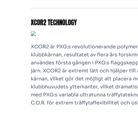
XCOR2 TECHNOLOGY
XCOR2 är PXG:s revolutionerande polymerm
klubbkärnan, resultatet av flera års forskn
användes första gången i PXG:s flaggske
järn. XCOR2 är extremt lätt och hjälper till
kärnan, vilket gör det möjligt att placera m
klubbhuvudets ytterkanter, vilket dramati
med PXG:s variabla ultratunna träffytatek
C.O.R. för extrem träffytaflexibilitet och o