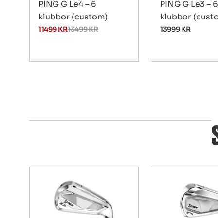
PING G Le4 – 6
PING G Le3 – 6
klubbor (custom)
klubbor (cust
11499
KR
13499
KR
13999
KR