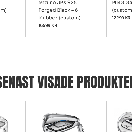
Mizuno JPX 925
PING G4
om)
Forged Black – 6
(custom
klubbor (custom)
12299
KR
16599
KR
SENAST VISADE PRODUKTE