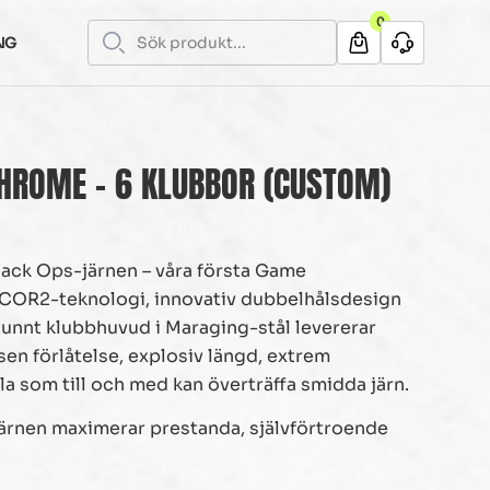
0
NG
HROME – 6 KLUBBOR (CUSTOM)
lack Ops-järnen – våra första Game
COR2-teknologi, innovativ dubbelhålsdesign
atunnt klubbhuvud i Maraging-stål levererar
en förlåtelse, explosiv längd, extrem
la som till och med kan överträffa smidda järn.
järnen maximerar prestanda, självförtroende