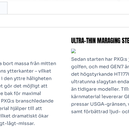
ULTRA-THIN MARAGING STE
Sedan starten har PXG:s 
ta bort massa från mitten
golfen, och med GEN7 är 
ns ytterkanter – vilket
det högstyrkande HT1770
i den yttre håligheten
ultratunna slagytan enda
t gör det möjligt att
än tidigare modeller. T
e bak för maximal
kärnmaterial levererar 
ed PXG:s branschledande
pressar USGA-gränsen, vi
al hjälper till att
samt förbättrad ljud- oc
ilket dramatiskt ökar
gt-lågt-missar.