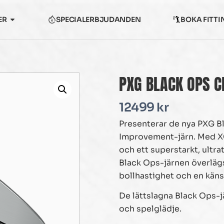
ER
SPECIALERBJUDANDEN
BOKA FITTI
PXG BLACK OPS C
12499
kr
Presenterar de nya PXG B
Improvement-järn. Med X
och ett superstarkt, ultr
Black Ops-järnen överlägs
bollhastighet och en käns
De lättslagna Black Ops-
och spelglädje.