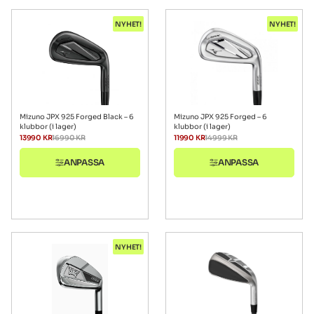
NYHET!
NYHET!
Mizuno JPX 925 Forged Black – 6
Mizuno JPX 925 Forged – 6
klubbor (i lager)
klubbor (i lager)
13990
KR
16990
KR
11990
KR
14999
KR
ANPASSA
ANPASSA
NYHET!