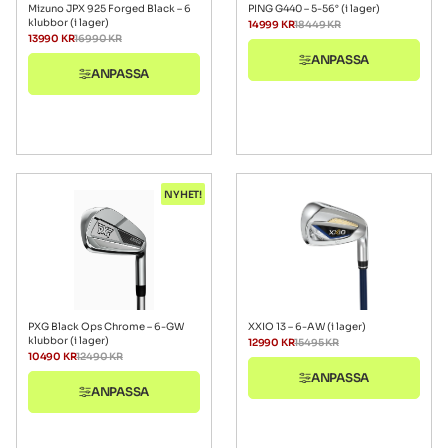
Mizuno JPX 925 Forged Black – 6
PING G440 – 5-56° (i lager)
klubbor (i lager)
14999
KR
18449
KR
13990
KR
16990
KR
ANPASSA
ANPASSA
NYHET!
PXG Black Ops Chrome – 6-GW
XXIO 13 – 6-AW (i lager)
klubbor (i lager)
12990
KR
15495
KR
10490
KR
12490
KR
ANPASSA
ANPASSA