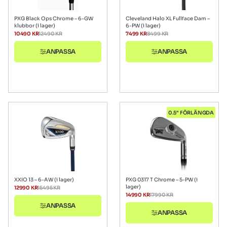
PXG Black Ops Chrome – 6-GW
Cleveland Halo XL Fullface Dam –
klubbor (i lager)
6-PW (i lager)
10490
KR
12490
KR
7499
KR
8499
KR
ANPASSA
ANPASSA
0.5" FÖRLÄNGDA
XXIO 13 – 6-AW (i lager)
PXG 0317 T Chrome – 5-PW (i
lager)
12990
KR
15495
KR
14990
KR
17990
KR
ANPASSA
ANPASSA