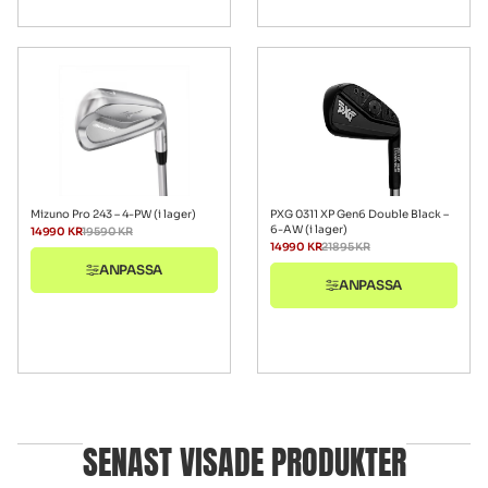
Mizuno Pro 243 – 4-PW (i lager)
PXG 0311 XP Gen6 Double Black –
6-AW (i lager)
14990
KR
19590
KR
14990
KR
21895
KR
ANPASSA
ANPASSA
SENAST VISADE PRODUKTER