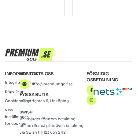
INFORMATION
KONTAKTA OSS
FÖLJ
SMIDIG
OSS
BETALNING
Integritetspolicy
info@premiumgolf.se
Köpvillkor
FYSISK BUTIK
Cookiepolicy
Industrigatan 5, Linköping
Visa
SWISH
inställningar
Vi erbjuder förutom betalning
för cookies
online eller på plats även betalning
via Swish till 123 654 2112