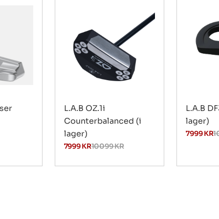
ser
L.A.B OZ.1i
L.A.B DF
Counterbalanced (i
lager)
lager)
7999
KR
1
7999
KR
10099
KR