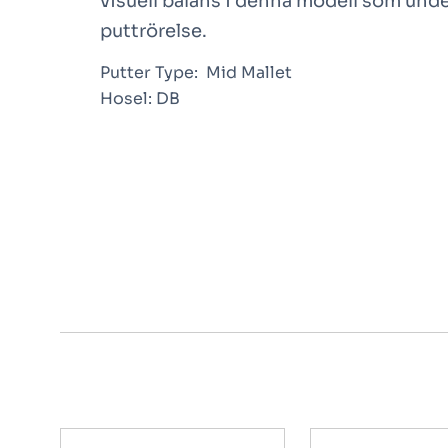
visuell balans i denna modell som under
puttrörelse.
Putter Type:
Mid Mallet
Hosel:
DB