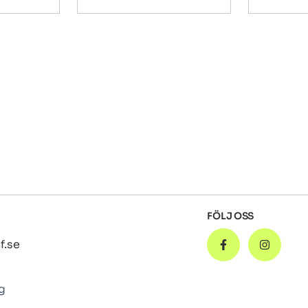
FÖLJ OSS
f.se
g