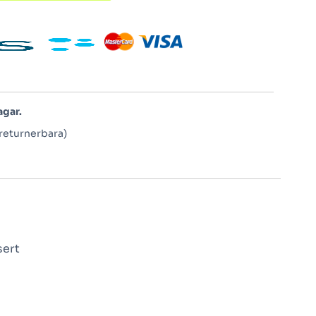
agar.
returnerbara)
sert