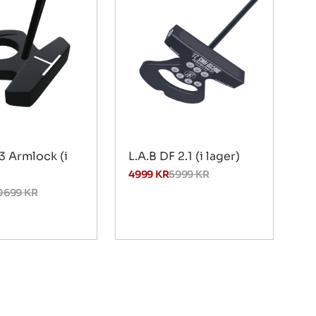
3 Armlock (i
L.A.B DF 2.1 (i lager)
4999
KR
5999
KR
0699
KR