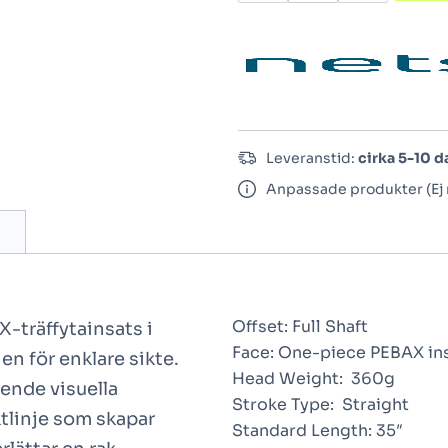
Leveranstid:
cirka 5-10 d
Anpassade produkter (Ej 
Offset:
Full Shaft
-träffytainsats i
Face:
One-piece PEBAX in
n för enklare sikte.
Head Weight:
360g
ende visuella
Stroke Type:
Straight
tlinje som skapar
Standard Length:
35″