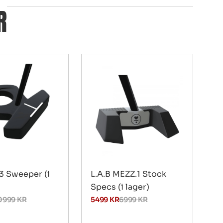
R
3 Sweeper (i
L.A.B MEZZ.1 Stock
Specs (i lager)
0999
KR
5499
KR
6999
KR