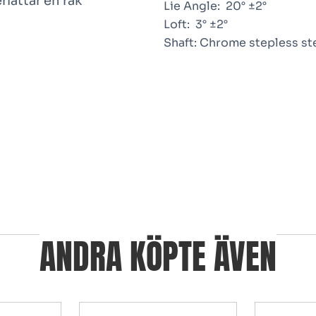
lättar en rak
Lie Angle:
20° ±2°
Loft:
3° ±2°
Shaft:
Chrome stepless st
ANDRA KÖPTE ÄVEN