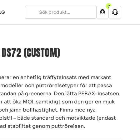
0
NG
 DS72 (CUSTOM)
erar en enhetlig träffytainsats med markant
a modeller och puttrörelsetyper för att passa
standan på greenerna. Den lätta PEBAX-insatsen
ör att öka MOI, samtidigt som den ger en mjuk
 och jämn bollhastighet. Finns med nya
olstil – både standard och motviktade (endast
ad stabilitet genom puttrörelsen.