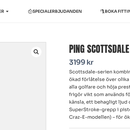
ER
SPECIALERBJUDANDEN
BOKA FITTI
PING SCOTTSDALE
3199
kr
Scottsdale-serien kombin
ökad förlåtelse över olik
alla golfare och höja pre
frigör vikt som används f
känsla, ett behagligt ljud
SuperStroke-grepp i pist
Craz-E-modellen) – för ök