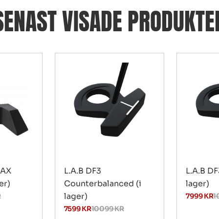
SENAST VISADE PRODUKTE
MAX
L.A.B DF3
L.A.B DF
er)
Counterbalanced (i
lager)
lager)
R
7999
KR
1
7599
KR
10099
KR