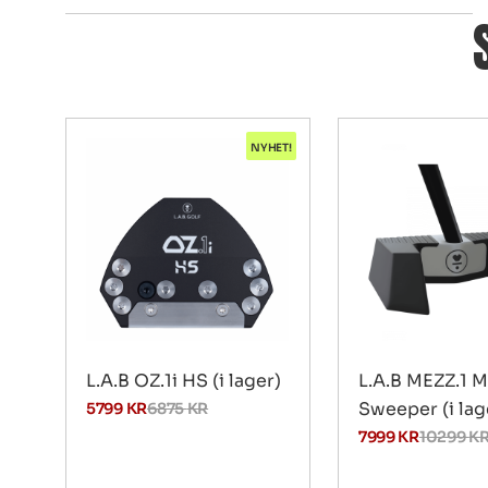
NYHET!
L.A.B OZ.1i HS (i lager)
L.A.B MEZZ.1 
Sweeper (i lag
5799
KR
6875
KR
7999
KR
10299
K