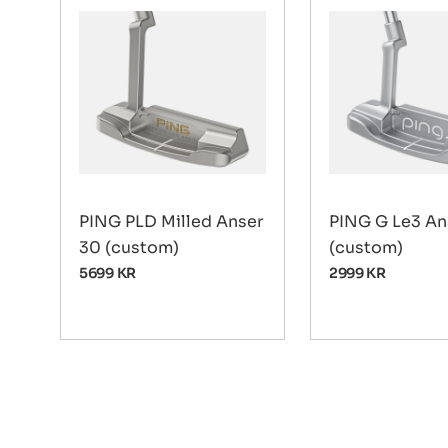
PING PLD Milled Anser
PING G Le3 An
30 (custom)
(custom)
5699
KR
2999
KR