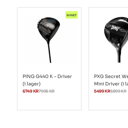
NYHET
PING G440 K – Driver
PXG Secret W
(i lager)
Mini Driver (i 
6749
KR
7995
KR
5499
KR
5899
KR