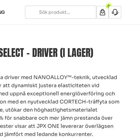
0
NG
ELECT – DRIVER (I LAGER)
sta driver med NANOALLOY™-teknik, utvecklad
 att dynamiskt justera elasticiteten vid
med uppnå exceptionell energiöverföring och
tion med en nyutvecklad CORTECH-träffyta som
re, utökar den höghastighetsmaterialet
 för snabbare och mer jämn prestanda över
 tester visar att JPX ONE levererar överlägsen
dd jämfört med ledande konkurrenter.