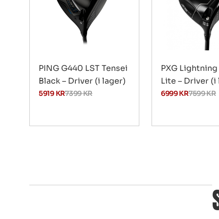
PING G440 LST Tensei
PXG Lightning
Black – Driver (i lager)
Lite – Driver (i
5919
KR
7399
KR
6999
KR
7599
KR