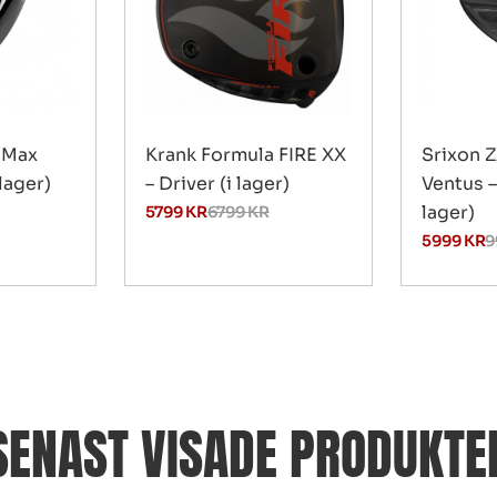
 Max
Krank Formula FIRE XX
Srixon Z
 lager)
– Driver (i lager)
Ventus –
lager)
5799
KR
6799
KR
5999
KR
9
SENAST VISADE PRODUKTE