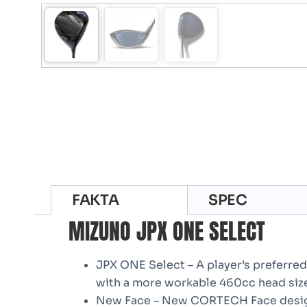
FAKTA
SPEC
MIZUNO JPX ONE SELECT
JPX ONE Select – A player’s preferr
with a more workable 460cc head siz
New Face – New CORTECH Face desig