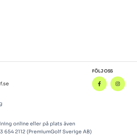
FÖLJ OSS
f.se
g
ning online eller på plats även
123 654 2112 (PremiumGolf Sverige AB)