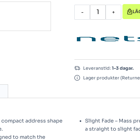
LÄ
-
+
Leveranstid:
1-3 dagar.
Lager produkter (Returne
ed compact address shape
Slight Fade – Mass p
e.
a straight to slight fa
ned to match the