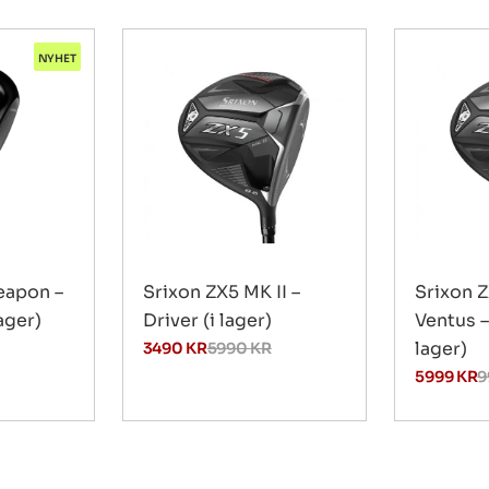
NYHET
eapon –
Srixon ZX5 MK II –
Srixon Z
lager)
Driver (i lager)
Ventus –
lager)
3490
KR
5990
KR
5999
KR
9