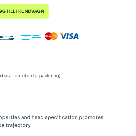
GG TILL I KUNDVAGN
rbara i obruten förpackning)
roperties and head specification promotes
de trajectory.