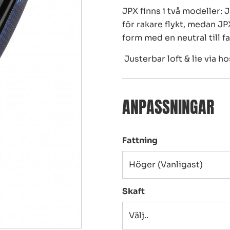
JPX finns i två modeller: 
för rakare flykt, medan 
form med en neutral till f
Justerbar loft & lie via h
ANPASSNINGAR
Fattning
Skaft