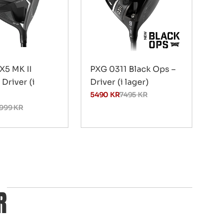
X5 MK II
PXG 0311 Black Ops –
 Driver (i
Driver (i lager)
5490
KR
7495
KR
999
KR
R