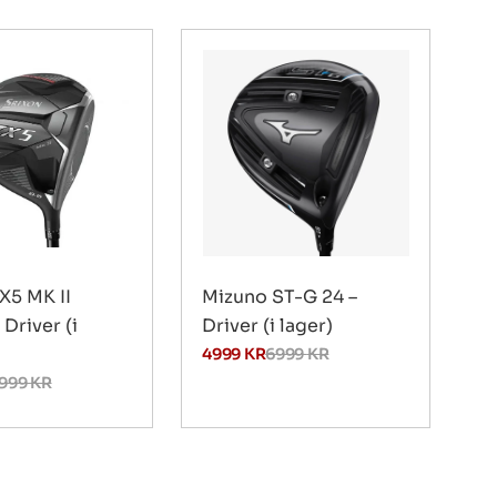
X5 MK II
Mizuno ST-G 24 –
 Driver (i
Driver (i lager)
4999
KR
6999
KR
999
KR