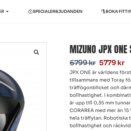
ER
SPECIALERBJUDANDEN
BOKA FITTI
MIZUNO JPX ONE S
6799
kr
5779
kr
JPX ONE är världens för
tillsammans med Toray för
träffögonblicket och där
bollhastighet. I kombina
är upp till 0,35 mm tunna
CORAREA med mer än 15 %
hela träffytan. Robotiska
bollhastighet och räckvi