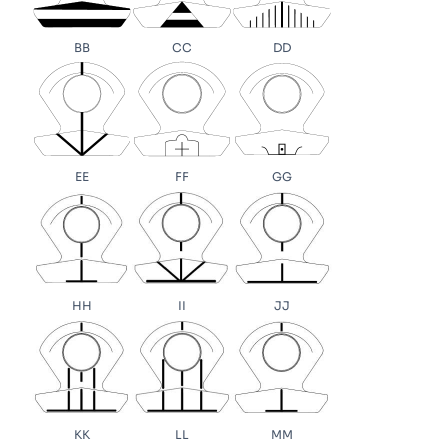
BB
CC
DD
EE
FF
GG
HH
II
JJ
KK
LL
MM