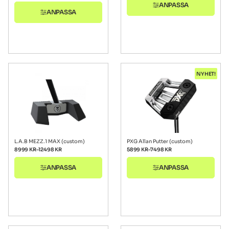
ANPASSA
ANPASSA
NYHET!
L.A.B MEZZ.1 MAX (custom)
PXG Allan Putter (custom)
8999
KR
–
12498
KR
5899
KR
–
7498
KR
ANPASSA
ANPASSA