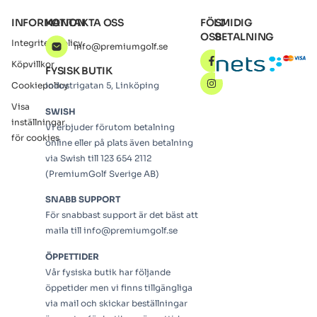
INFORMATION
KONTAKTA OSS
FÖLJ
SMIDIG
OSS
BETALNING
Integritetspolicy
info@premiumgolf.se
Köpvillkor
FYSISK BUTIK
Cookiepolicy
Industrigatan 5, Linköping
Visa
SWISH
inställningar
Vi erbjuder förutom betalning
för cookies
online eller på plats även betalning
via Swish till 123 654 2112
(PremiumGolf Sverige AB)
SNABB SUPPORT
För snabbast support är det bäst att
maila till info@premiumgolf.se
ÖPPETTIDER
Vår fysiska butik har följande
öppetider men vi finns tillgängliga
via mail och skickar beställningar