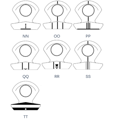
NN
OO
PP
QQ
RR
SS
TT