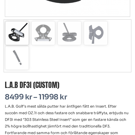
L.A.B DF3I (CUSTOM)
8499
kr
–
11998
kr
L.A.B. Golf’s mest sålda putter har äntligen fått en insert. Efter
succén med OZ.1i och dess fastare och snabbare träffyta, erbjuds nu
DF3i med ”303 Stainless Steel Insert” som ger en fastare känsla och
2% högre bollhastighet jämfört med den traditionella DF3.
Fortfarande med samma form och förlåtande egenskaper som