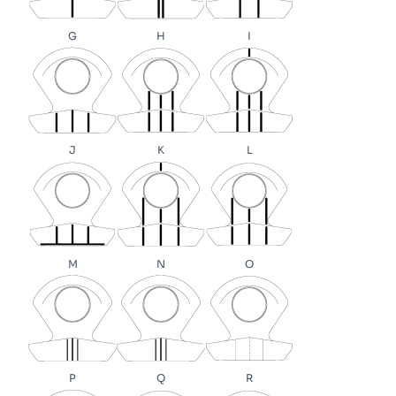
G
H
I
J
K
L
M
N
O
P
Q
R