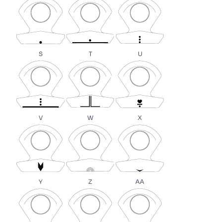
S
T
U
V
W
X
Y
Z
AA