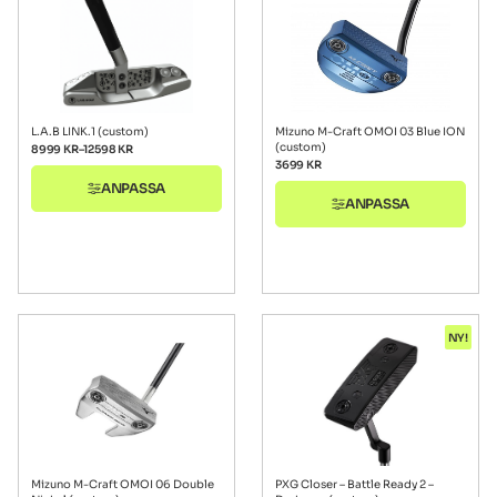
L.A.B LINK.1 (custom)
Mizuno M-Craft OMOI 03 Blue ION
(custom)
8999
KR
–
12598
KR
3699
KR
ANPASSA
ANPASSA
NY!
Mizuno M-Craft OMOI 06 Double
PXG Closer – Battle Ready 2 –