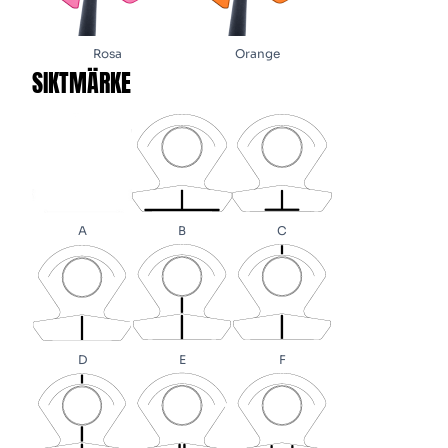
Rosa
Orange
SIKTMÄRKE
A
B
C
D
E
F