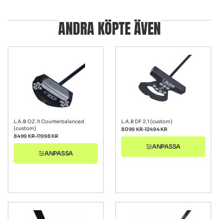
ANDRA KÖPTE ÄVEN
L.A.B OZ.1i Counterbalanced
L.A.B DF 2.1 (custom)
(custom)
8099
KR
–
12494
KR
8499
KR
–
11998
KR
ANPASSA
ANPASSA