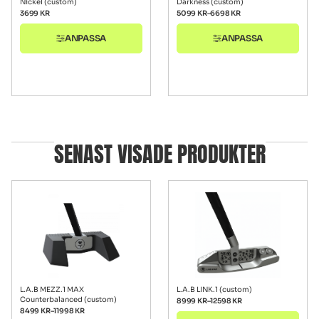
Nickel (custom)
Darkness (custom)
3699
KR
5099
KR
–
6698
KR
ANPASSA
ANPASSA
SENAST VISADE PRODUKTER
L.A.B MEZZ.1 MAX
L.A.B LINK.1 (custom)
Counterbalanced (custom)
8999
KR
–
12598
KR
8499
KR
–
11998
KR