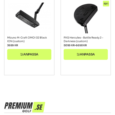
NY!
Mizuno M-Craft OMOI 02 Black
PXG Hercules – Battle Ready 2 –
ION (custom)
Darkness (custom)
3699
KR
5099
KR
–
6698
KR
ANPASSA
ANPASSA