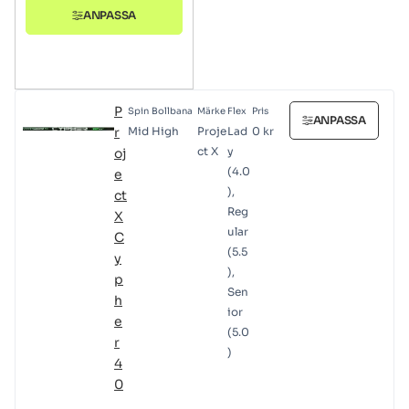
ANPASSA
P
Spin
Bollbana
Märke
Flex
Pris
ANPASSA
r
Mid
High
Proje
Lad
0
kr
ct X
y
oj
(4.0
e
),
ct
Reg
X
ular
C
(5.5
y
),
p
Sen
h
ior
e
(5.0
r
)
4
0