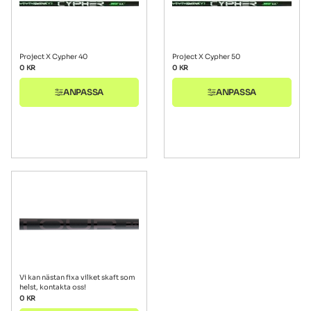
Project X Cypher 40
Project X Cypher 50
0
KR
0
KR
ANPASSA
ANPASSA
Vi kan nästan fixa vilket skaft som
helst, kontakta oss!
0
KR