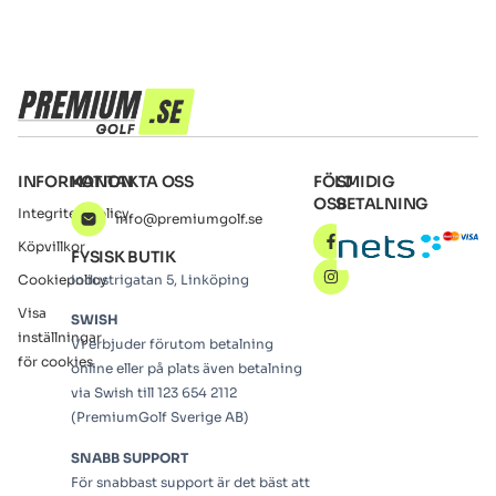
INFORMATION
KONTAKTA OSS
FÖLJ
SMIDIG
OSS
BETALNING
Integritetspolicy
info@premiumgolf.se
Köpvillkor
FYSISK BUTIK
Cookiepolicy
Industrigatan 5, Linköping
Visa
SWISH
inställningar
Vi erbjuder förutom betalning
för cookies
online eller på plats även betalning
via Swish till 123 654 2112
(PremiumGolf Sverige AB)
SNABB SUPPORT
För snabbast support är det bäst att