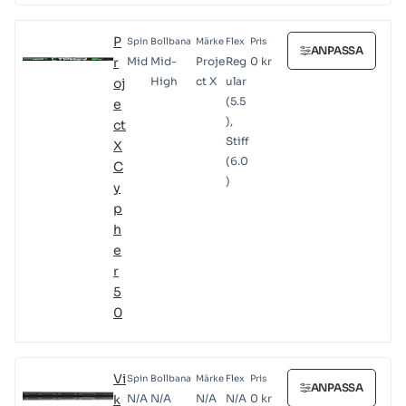
P
Spin
Bollbana
Märke
Flex
Pris
ANPASSA
r
Mid
Mid-
Proje
Reg
0
kr
High
ct X
ular
oj
(5.5
e
),
ct
Stiff
X
(6.0
C
)
y
p
h
e
r
5
0
Vi
Spin
Bollbana
Märke
Flex
Pris
ANPASSA
k
N/A
N/A
N/A
N/A
0
kr