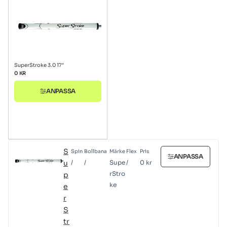
SuperStroke 3.0 17″
0
KR
ANPASSA
S
Spin
Bollbana
Märke
Flex
Pris
ANPASSA
u
/
/
Supe
/
0
kr
rStro
p
ke
e
r
S
tr