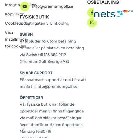
OSS
BETALNING
Integritetspolicy
info@premiumgolf.se
Köpvillkor
FYSISK BUTIK
Cookiepolicy
Industrigatan 5, Linköping
Visa
SWISH
inställningar
Vi erbjuder förutom betalning
för cookies
online eller på plats även betalning
via Swish till 123 654 2112
(PremiumGolf Sverige AB)
SNABB SUPPORT
För snabbast support är det bäst att
maila till info@premiumgolf.se
ÖPPETTIDER
Vår fysiska butik har följande
öppetider men vi finns tillgängliga
via mail och skickar beställningar
även utanför butikens öppettider.
Måndag 16:30-19