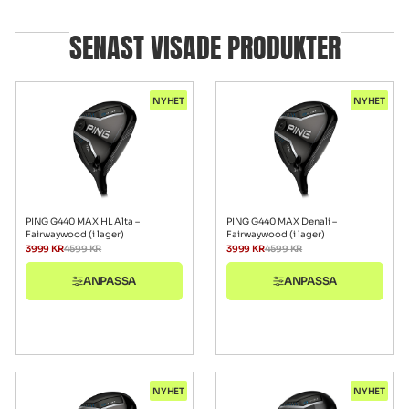
SENAST VISADE PRODUKTER
NYHET
NYHET
PING G440 MAX HL Alta –
PING G440 MAX Denali –
Fairwaywood (i lager)
Fairwaywood (i lager)
3999
KR
4599
KR
3999
KR
4599
KR
ANPASSA
ANPASSA
NYHET
NYHET