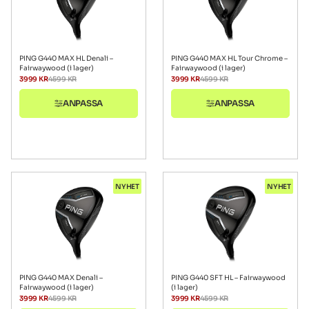
PING G440 MAX HL Denali –
PING G440 MAX HL Tour Chrome –
Fairwaywood (i lager)
Fairwaywood (i lager)
3999
KR
4599
KR
3999
KR
4599
KR
ANPASSA
ANPASSA
NYHET
NYHET
PING G440 MAX Denali –
PING G440 SFT HL – Fairwaywood
Fairwaywood (i lager)
(i lager)
3999
KR
4599
KR
3999
KR
4599
KR