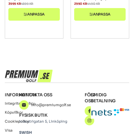
3999
KR
4599
KR
2990
KR
4490
KR
ANPASSA
ANPASSA
INFORMATION
KONTAKTA OSS
FÖLJ
SMIDIG
OSS
BETALNING
Integritetspolicy
info@premiumgolf.se
Köpvillkor
FYSISK BUTIK
Cookiepolicy
Industrigatan 5, Linköping
Visa
SWISH