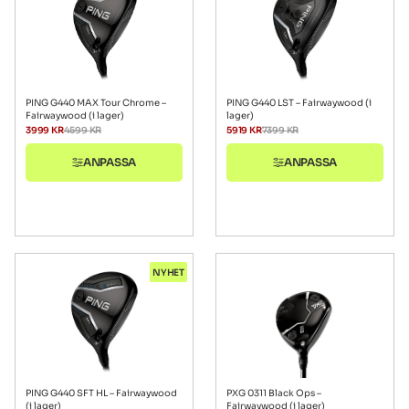
PING G440 MAX Tour Chrome –
PING G440 LST – Fairwaywood (i
Fairwaywood (i lager)
lager)
3999
KR
4599
KR
5919
KR
7399
KR
ANPASSA
ANPASSA
NYHET
PING G440 SFT HL – Fairwaywood
PXG 0311 Black Ops –
(i lager)
Fairwaywood (i lager)