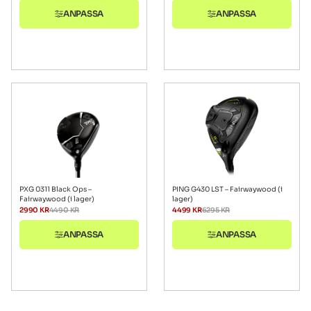
ANPASSA
ANPASSA
PXG 0311 Black Ops –
PING G430 LST – Fairwaywood (i
Fairwaywood (i lager)
lager)
2990
KR
4490
KR
4499
KR
6295
KR
ANPASSA
ANPASSA