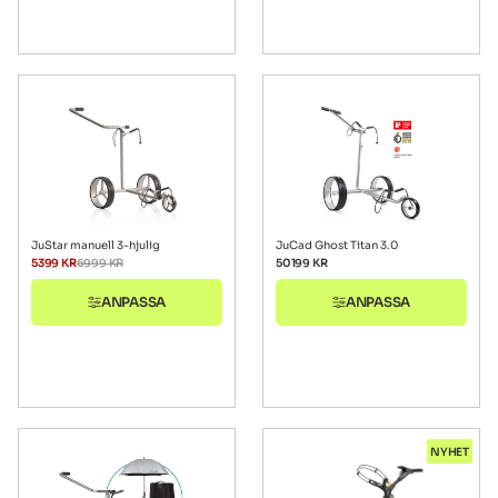
JuStar manuell 3-hjulig
JuCad Ghost Titan 3.0
5399
KR
6999
KR
50199
KR
ANPASSA
ANPASSA
NYHET