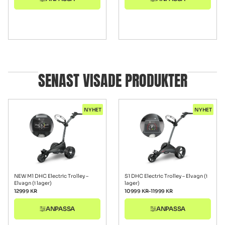
SENAST VISADE PRODUKTER
NYHET
NYHET
NEW M1 DHC Electric Trolley –
S1 DHC Electric Trolley – Elvagn (i
Elvagn (i lager)
lager)
12999
KR
10999
KR
–
11999
KR
ANPASSA
ANPASSA