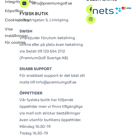
Integritetspolicy
info@premiumgolf.se
Köpvillkor
FYSISK BUTIK
Cookiepolicy
Industrigatan 5, Linköping
Visa
SWISH
inställningar
Vi erbjuder förutom betalning
för cookies
online eller på plats även betalning
via Swish till 123 654 2112
(PremiumGolf Sverige AB)
SNABB SUPPORT
För snabbast support är det bäst att
maila till info@premiumgolf.se
ÖPPETTIDER
Vår fysiska butik har följande
öppetider men vi finns tillgängliga
via mail och skickar beställningar
även utanför butikens öppettider.
Måndag 16:30-19
Tisdag 16:30-19