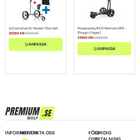
JuCad drive SL Master Titan Set
Powakaddy RX12 Remote GPS –
Elvagn (i lager)
32099
KR
42799
KR
23999
KR
24999
KR
ANPASSA
ANPASSA
INFORMATION
KONTAKTA OSS
FÖLJ
SMIDIG
OSS
BETALNING