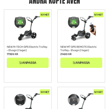
ANDRA KÖPTE ÄVEN
NYHET
NYHET
NEW M-TECH GPS Electric Trolley
NEW M7 GPS REMOTE Electric
– Elvagn (i lager)
Trolley – Elvagn (i lager)
17999
KR
21499
KR
ANPASSA
ANPASSA
NYHET
NYHET