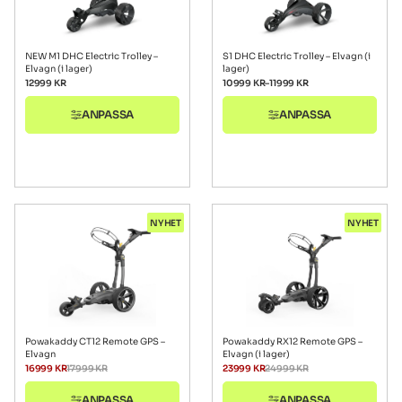
NEW M1 DHC Electric Trolley –
S1 DHC Electric Trolley – Elvagn (i
Elvagn (i lager)
lager)
12999
KR
10999
KR
–
11999
KR
ANPASSA
ANPASSA
NYHET
NYHET
Powakaddy CT12 Remote GPS –
Powakaddy RX12 Remote GPS –
Elvagn
Elvagn (i lager)
16999
KR
17999
KR
23999
KR
24999
KR
ANPASSA
ANPASSA