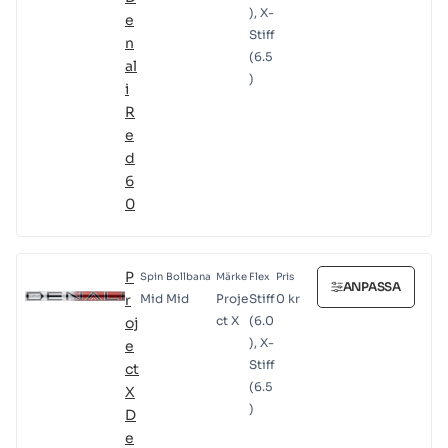
), X-
e
Stiff
n
(6.5
al
)
i
R
e
d
6
0
P
Spin
Bollbana
Märke
Flex
Pris
ANPASSA
r
Mid
Mid
Proje
Stiff
0
kr
ct X
(6.0
oj
), X-
e
Stiff
ct
(6.5
X
)
D
e