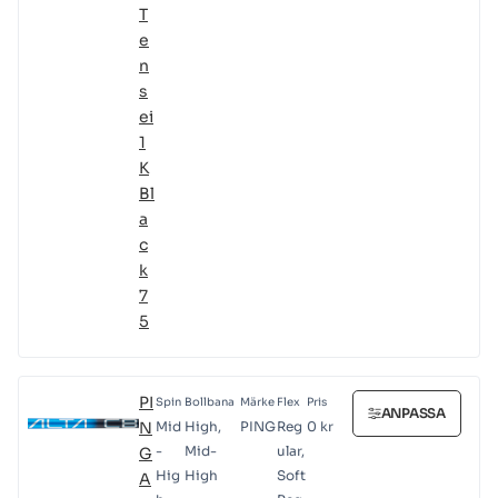
T
e
n
s
ei
1
K
Bl
a
c
k
7
5
PI
Spin
Bollbana
Märke
Flex
Pris
ANPASSA
N
Mid
High,
PING
Reg
0
kr
-
Mid-
ular,
G
Hig
High
Soft
A