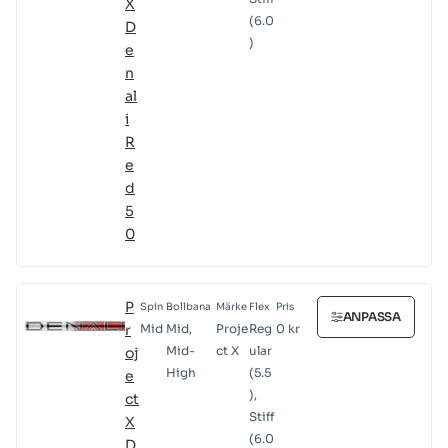
X
(6.0
D
)
e
n
al
i
R
e
d
5
0
P
Spin
Bollbana
Märke
Flex
Pris
ANPASSA
r
Mid
Mid,
Proje
Reg
0
kr
Mid-
ct X
ular
oj
High
(5.5
e
),
ct
Stiff
X
(6.0
D