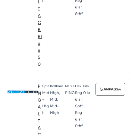
h
Reg
L
ular,
T
Stiff
A
C
B
Bl
u
e
5
0
PI
Spin
Bollbana
Märke
Flex
Pris
ANPASSA
N
Mid
High,
PING
Reg
0
kr
-
Mid,
ular,
G
Hig
Mid-
Soft
A
h
High
Reg
L
ular,
T
Stiff
A
C