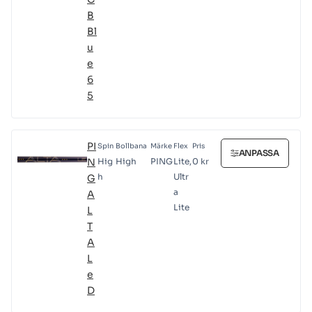
B
Bl
u
e
6
5
PI
Spin
Bollbana
Märke
Flex
Pris
ANPASSA
N
Hig
High
PING
Lite,
0
kr
h
Ultr
G
a
A
Lite
L
T
A
L
e
D