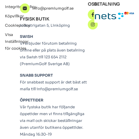
OSS
BETALNING
Integritetspolicy
info@premiumgolf.se
Köpvillkor
FYSISK BUTIK
Cookiepolicy
Industrigatan 5, Linköping
Visa
SWISH
inställningar
Vi erbjuder förutom betalning
för cookies
online eller på plats även betalning
via Swish till 123 654 2112
(PremiumGolf Sverige AB)
SNABB SUPPORT
För snabbast support är det bäst att
maila till info@premiumgolf.se
ÖPPETTIDER
Vår fysiska butik har följande
öppetider men vi finns tillgängliga
via mail och skickar beställningar
även utanför butikens öppettider.
Måndag 16:30-19