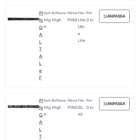
PI
Spin
Bollbana
Märke
Flex
Pris
ANPASSA
N
Hig
High
PING
Lite,
0
kr
h
Ultr
G
a
A
Lite
L
T
A
L
e
F
PI
Spin
Bollbana
Märke
Flex
Pris
ANPASSA
N
Hig
High
PING
35,
0
kr
h
45
G
A
L
T