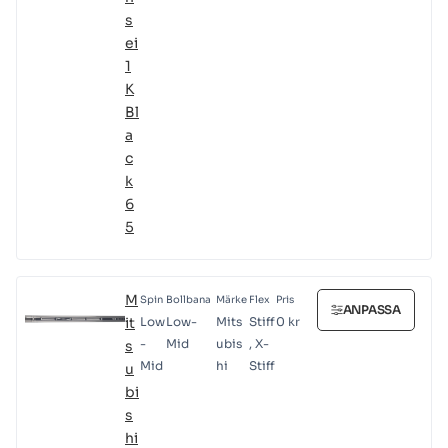
s
ei
1
K
Bl
a
c
k
6
5
M
Spin
Bollbana
Märke
Flex
Pris
ANPASSA
it
Low
Low-
Mits
Stiff
0
kr
-
Mid
ubis
, X-
s
Mid
hi
Stiff
u
bi
s
hi