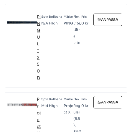
PI
Spin
Bollbana
Märke
Flex
Pris
ANPASSA
N
N/A
High
PING
Lite,
0
kr
Ultr
G
a
U
Lite
L
T
2
5
0
D
P
Spin
Bollbana
Märke
Flex
Pris
ANPASSA
r
Mid
High
Proje
Reg
0
kr
ct X
ular
oj
(5.5
e
),
ct
Stiff