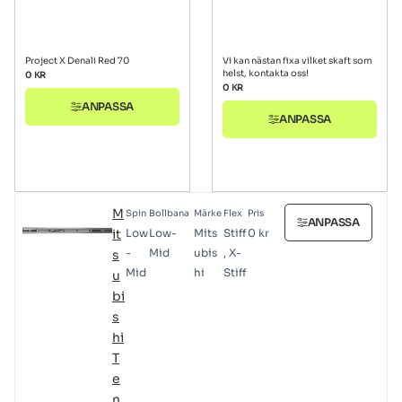
Project X Denali Red 70
Vi kan nästan fixa vilket skaft som
helst, kontakta oss!
0
KR
0
KR
ANPASSA
ANPASSA
M
Spin
Bollbana
Märke
Flex
Pris
ANPASSA
it
Low
Low-
Mits
Stiff
0
kr
-
Mid
ubis
, X-
s
Mid
hi
Stiff
u
bi
s
hi
T
e
n