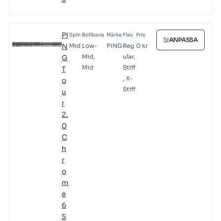
PI
Spin
Bollbana
Märke
Flex
Pris
ANPASSA
N
Mid
Low-
PING
Reg
0
kr
Mid,
ular,
G
Mid
Stiff
T
, X-
o
Stiff
u
r
2.
0
C
h
r
o
m
e
6
5